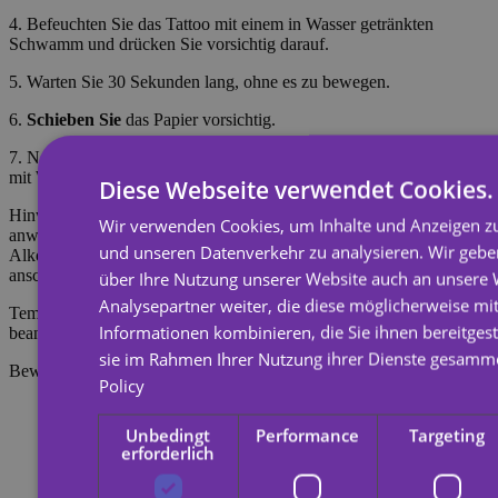
4. Befeuchten Sie das Tattoo mit einem in Wasser getränkten
Schwamm und drücken Sie vorsichtig darauf.
5. Warten Sie 30 Sekunden lang, ohne es zu bewegen.
6.
Schieben Sie
das Papier vorsichtig.
7. Nachdem das Tattoo getrocknet ist (ca. 5 Minuten), spülen Sie es
mit Wasser und Seife ab, damit es realistischer aussieht.
Diese Webseite verwendet Cookies.
Hinweis: Nicht auf empfindlicher Haut oder in Augennähe
Wir verwenden Cookies, um Inhalte und Anzeigen zu
anwenden. Zum Entfernen des Tattoos mit Körperöl, Creme oder
und unseren Datenverkehr zu analysieren. Wir geb
Alkohol einweichen, 20 Sekunden einwirken lassen und
anschließend mit einem Wattebausch abreiben.
über Ihre Nutzung unserer Website auch an unsere
Analysepartner weiter, die diese möglicherweise mi
Temporäre Tattoos halten etwa 7 Tage, je nachdem, wie stark sie
Informationen kombinieren, die Sie ihnen bereitgest
beansprucht werden.
sie im Rahmen Ihrer Nutzung ihrer Dienste gesamm
Bewertungen
Policy
Unbedingt
Performance
Targeting
erforderlich