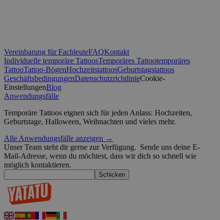
_tt_enable_cookie
.yatatu.com
2 Monate 4
Wochen
CookieScriptConsent
4 Wochen 2
CookieScript
Vereinbarung für Fachleute
FAQ
Kontakt
Tage
.yatatu.com
Individuelle temporäre Tattoos
Temporäres Tattoo
temporäres
Tattoo
Tattoo-Bögen
Hochzeitstattoos
Geburtstagstattoos
Geschäftsbedingungen
Datenschutzrichtlinie
Cookie-
Einstellungen
Blog
Anwendungsfälle
wordpress_test_cookie
Sitzung
Automattic
Google-Datenschutzerklärung
Inc.
Temporäre Tattoos eignen sich für jeden Anlass: Hochzeiten,
blog.yatatu.com
Geburtstage, Halloween, Weihnachten und vieles mehr.
wp_consent_functional
4 Wochen 2
WordPress
Alle Anwendungsfälle anzeigen →
Tage
blog.yatatu.com
Unser Team steht dir gerne zur Verfügung.
Sende uns deine E-
Mail-Adresse, wenn du möchtest, dass wir dich so schnell wie
möglich kontaktieren.
Schicken
__cf_bm
29 Minuten
Cloudflare Inc.
59 Sekunden
.t.co