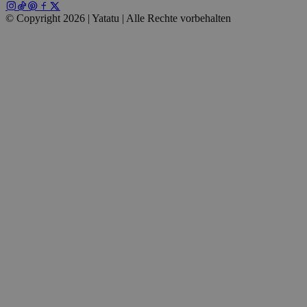
© Copyright 2026 | Yatatu |
Alle Rechte vorbehalten
wp_consent_marketing
4 Wochen 2
WordPress
Tage
blog.yatatu.com
wp_consent_preferences
4 Wochen 2
WordPress
Tage
blog.yatatu.com
VISITOR_PRIVACY_METADATA
5 Monate 4
YouTube
Wochen
.youtube.com