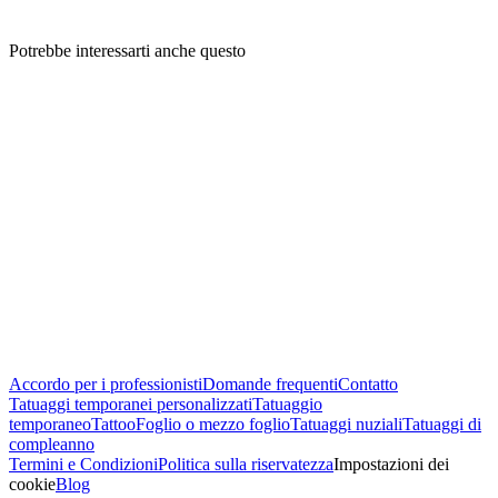
Potrebbe interessarti anche questo
Accordo per i professionisti
Domande frequenti
Contatto
Tatuaggi temporanei personalizzati
Tatuaggio
temporaneo
Tattoo
Foglio o mezzo foglio
Tatuaggi nuziali
Tatuaggi di
compleanno
Termini e Condizioni
Politica sulla riservatezza
Impostazioni dei
cookie
Blog