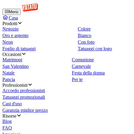
Menù
Casa
Prodotti
Negozio
Colore
Oro e argento
Bianco
Neon
Con foto
Foglio di tatuaggi
Tatuaggi con logo
Occasioni
Matrimoni
Comunione
San Valentino
Carnevale
Natale
Festa della donna
Pancia
Per te
Professionisti
Accordo professionisti
Tatuaggi promozionali
Casi d'uso
Garanzia miglior prezzo
Risorse
Blog
FAQ