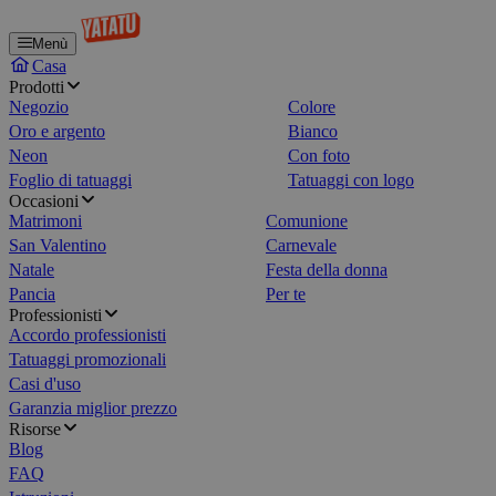
Menù
Casa
Prodotti
Negozio
Colore
Oro e argento
Bianco
Neon
Con foto
Foglio di tatuaggi
Tatuaggi con logo
Occasioni
Matrimoni
Comunione
San Valentino
Carnevale
Natale
Festa della donna
Pancia
Per te
Professionisti
Accordo professionisti
Tatuaggi promozionali
Casi d'uso
Garanzia miglior prezzo
Risorse
Blog
FAQ