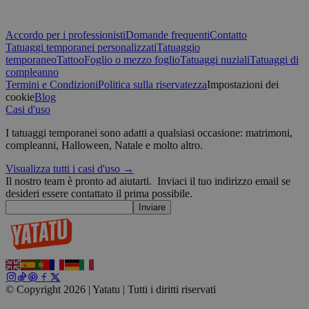
CookieScriptConsent
4
CookieScript
settimane
.yatatu.com
Accordo per i professionisti
Domande frequenti
Contatto
2 giorni
Tatuaggi temporanei personalizzati
Tatuaggio
p
temporaneo
Tattoo
Foglio o mezzo foglio
Tatuaggi nuziali
Tatuaggi di
compleanno
Termini e Condizioni
Politica sulla riservatezza
Impostazioni dei
cookie
Blog
wordpress_test_cookie
Sessione
Automattic
Casi d'uso
Inc.
blog.yatatu.com
I tatuaggi temporanei sono adatti a qualsiasi occasione: matrimoni,
compleanni, Halloween, Natale e molto altro.
wp_consent_functional
4
WordPress
Visualizza tutti i casi d'uso →
settimane
blog.yatatu.com
Il nostro team è pronto ad aiutarti.
Inviaci il tuo indirizzo email se
2 giorni
desideri essere contattato il prima possibile.
Inviare
© Copyright 2026 | Yatatu |
Tutti i diritti riservati
__cf_bm
29 minuti
Cloudflare Inc.
59
u
.t.co