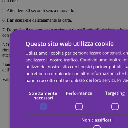
con cura.
5. Attendere 30 secondi senza muoverlo.
6.
Far scorrere
delicatamente la carta.
7. Dopo che il tatuaggio si è asciugato (circa 5 minuti), risciacqualo
con acqua e sapone per renderlo più realistico.
Questo sito web utilizza cookie
NOTA: Non applicare su pelli sensibili o nella zona degli occhi. Per
rimuovere il tatuaggio, imbevilo di olio per il corpo, crema o alcol;
Utilizziamo i cookie per personalizzare contenuti, a
attendi 20 secondi, quindi strofina con un batuffolo di cotone.
analizzare il nostro traffico. Condividiamo inoltre i
I tatuaggi temporanei durano circa 7 giorni, a seconda dell'intensità
utilizzo del nostro sito con i nostri partner pubblicita
dell'attrito a cui vengono sottoposti.
potrebbero combinarle con altre informazioni che ha
Valutazioni
hanno raccolto dal tuo utilizzo dei loro servizi.
Priva
Strettamente
Performance
Targeting
necessari
Non classificati