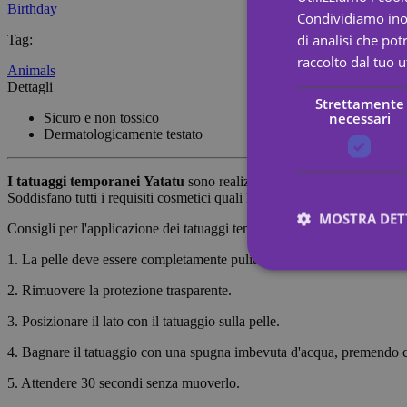
Birthday
Condividiamo inolt
di analisi che po
Tag
:
raccolto dal tuo ut
Animals
Dettagli
Strettamente
necessari
Sicuro e non tossico
Dermatologicamente testato
I tatuaggi temporanei
Yatatu
sono realizzati con materiali di altissi
Soddisfano tutti i requisiti cosmetici quali FDA, CPSC e ASTM, RIP
MOSTRA DET
Consigli per l'applicazione dei tatuaggi temporanei:
1. La pelle deve essere completamente pulita e asciutta.
2. Rimuovere la protezione trasparente.
Stre
3. Posizionare il lato con il tatuaggio sulla pelle.
I cookie strettamente
4. Bagnare il tatuaggio con una spugna imbevuta d'acqua, premendo 
dell"account. Il sito
5. Attendere 30 secondi senza muoverlo.
Nome