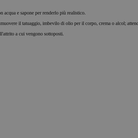
.yatatu.com
2 mesi 4
This cookie is used to remember the user'
settimane
regarding the use of cookies on the websi
on acqua e sapone per renderlo più realistico.
nt
4
This cookie is used by Cookie-Script.com
CookieScript
muovere il tatuaggio, imbevilo di olio per il corpo, crema o alcol; atten
settimane
visitor cookie consent preferences. It is n
.yatatu.com
2 giorni
Script.com cookie banner to work properl
l'attrito a cui vengono sottoposti.
kie
Sessione
Used on sites built with Wordpress. Tests
Automattic
browser has cookies enabled
Inc.
blog.yatatu.com
nal
4
This cookie stores the user's consent choi
WordPress
settimane
cookies. These cookies enable core websit
blog.yatatu.com
Google Privacy Policy
2 giorni
such as remembering login details or lan
The website may not function properly w
cookies.
29 minuti
Questo cookie viene utilizzato per distin
Cloudflare Inc.
59
bot. Ciò è vantaggioso per il sito Web, al f
.t.co
secondi
rapporti validi sull'utilizzo del proprio si
ing
4
This cookie stores the user's consent deci
WordPress
settimane
cookies. Marketing cookies are used to tra
blog.yatatu.com
2 giorni
websites to display ads that are relevant
the individual user.
ences
4
This cookie records the user's consent for
WordPress
settimane
These cookies allow the website to reme
blog.yatatu.com
2 giorni
that changes the way the site behaves or 
preferred language or region.