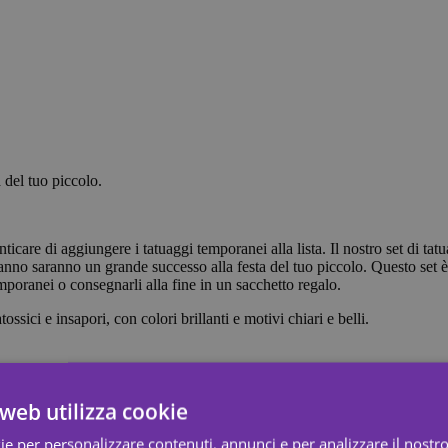
a del tuo piccolo.
icare di aggiungere i tatuaggi temporanei alla lista. Il nostro set di ta
anno saranno un grande successo alla festa del tuo piccolo. Questo set 
 temporanei o consegnarli alla fine in un sacchetto regalo.
ssici e insapori, con colori brillanti e motivi chiari e belli.
web utilizza cookie
ie per personalizzare contenuti, annunci e per analizzare il nostro 