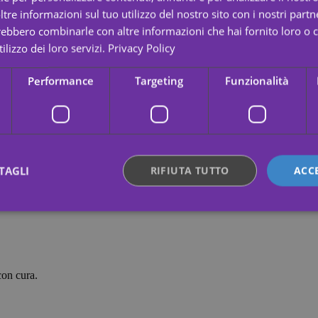
re informazioni sul tuo utilizzo del nostro sito con i nostri partne
trebbero combinarle con altre informazioni che hai fornito loro o
ilizzo dei loro servizi.
Privacy Policy
Performance
Targeting
Funzionalità
ma qualità e sono completamente ipoallergenici e atossici.
T e In-Use.
TAGLI
RIFIUTA TUTTO
ACC
ttamente necessari
Performance
Targeting
Funzionalità
Non classif
 necessari consentono le funzionalità principali del sito web come l"accesso dell"utente
con cura.
 web non può essere utilizzato correttamente senza i cookie strettamente necessari.
Fornitore /
Scadenza
Descrizione
Dominio