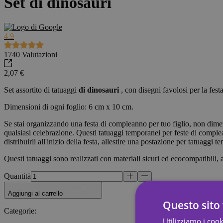
Set di dinosauri
4.9
1740
Valutazioni
2,07 €
Set assortito di tatuaggi
di dinosauri
, con disegni favolosi per la fest
Dimensioni di ogni foglio: 6 cm x 10 cm.
Se stai organizzando una festa di compleanno per tuo figlio, non diment
qualsiasi celebrazione. Questi tatuaggi temporanei per feste di comple
distribuirli all'inizio della festa, allestire una postazione per tatuaggi
Questi tatuaggi sono realizzati con materiali sicuri ed ecocompatibili, ato
Quantità
Aggiungi al carrello
Questo sito 
Categorie
:
Utilizziamo i cook