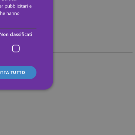
r pubblicitari e
SPANISH
 che hanno
PORTUGUESE
ENGLISH
Non classificati
GERMAN
FRENCH
ITALIAN
ETTA TUTTO
icati
 e la gestione