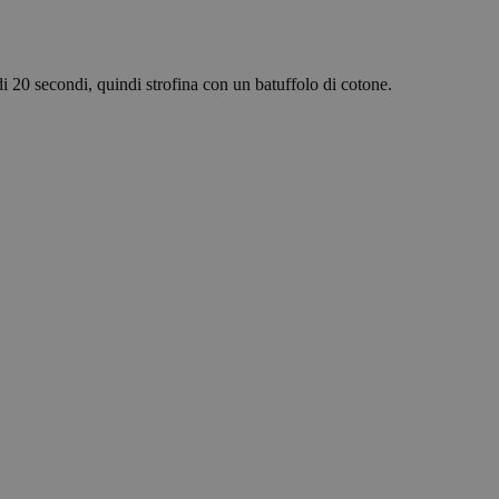
s preferences
te.
 service to remember
di 20 secondi, quindi strofina con un batuffolo di cotone.
ecessary for Cookie-
y.
 whether or not the
ce for functional
e functionality
guage preferences.
ithout these
guere tra umani e
ine di effettuare
to Web.
sion for marketing
ck visitors across
 and engaging for
 preference cookies.
mber information
looks, like your