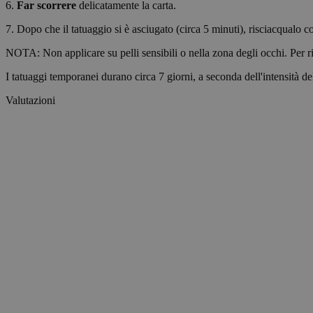
6.
Far scorrere
delicatamente la carta.
_tt_enable_cookie
7. Dopo che il tatuaggio si è asciugato (circa 5 minuti), risciacqualo c
CookieScriptConse
NOTA: Non applicare su pelli sensibili o nella zona degli occhi. Per ri
I tatuaggi temporanei durano circa 7 giorni, a seconda dell'intensità del
wordpress_test_coo
Valutazioni
wp_consent_functio
__cf_bm
wp_consent_market
wp_consent_prefer