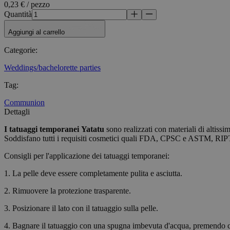
Nome
0,23 € / pezzo
Quantità
_tt_enable_cookie
Aggiungi al carrello
CookieScriptConse
Categorie
:
Weddings/bachelorette parties
wordpress_test_coo
Tag
:
Communion
wp_consent_functio
Dettagli
I tatuaggi temporanei
Yatatu
sono realizzati con materiali di altissi
Soddisfano tutti i requisiti cosmetici quali FDA, CPSC e ASTM, RIP
__cf_bm
Consigli per l'applicazione dei tatuaggi temporanei:
1. La pelle deve essere completamente pulita e asciutta.
wp_consent_market
2. Rimuovere la protezione trasparente.
3. Posizionare il lato con il tatuaggio sulla pelle.
wp_consent_prefer
4. Bagnare il tatuaggio con una spugna imbevuta d'acqua, premendo 