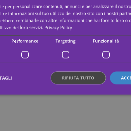
ie per personalizzare contenuti, annunci e per analizzare il nostro 
re informazioni sul tuo utilizzo del nostro sito con i nostri partne
trebbero combinarle con altre informazioni che hai fornito loro o
ilizzo dei loro servizi.
Privacy Policy
Performance
Targeting
Funzionalità
TAGLI
RIFIUTA TUTTO
ACC
ttamente necessari
Performance
Targeting
Funzionalità
Non classif
 necessari consentono le funzionalità principali del sito web come l"accesso dell"utente
 web non può essere utilizzato correttamente senza i cookie strettamente necessari.
Fornitore /