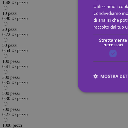
1,48 € / pezzo
Utilizziamo i cook
Condividiamo inolt
10 pezzi
0,90 € / pezzo
di analisi che po
raccolto dal tuo ut
20 pezzi
0,72 € / pezzo
Strettamente
necessari
50 pezzi
0,54 € / pezzo
100 pezzi
0,41 € / pezzo
MOSTRA DET
300 pezzi
0,35 € / pezzo
500 pezzi
0,30 € / pezzo
Stre
700 pezzi
0,27 € / pezzo
I cookie strettamente
dell"account. Il sito
1000 pezzi