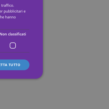
traffico.
ENGLISH
r pubblicitari e
SPANISH
 che hanno
PORTUGUESE
ENGLISH
Non classificati
GERMAN
FRENCH
ITALIAN
ETTA TUTTO
icati
 e la gestione