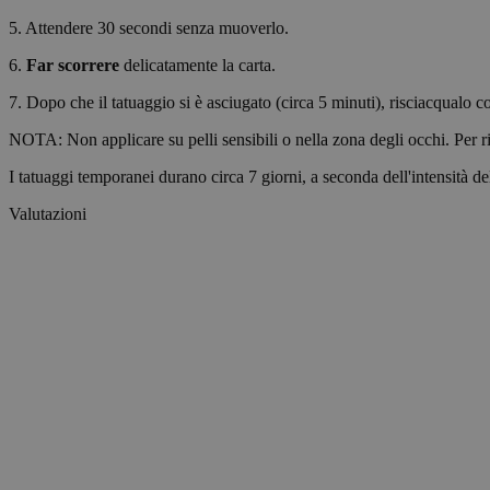
5. Attendere 30 secondi senza muoverlo.
VISITOR_PRIVACY_
6.
Far scorrere
delicatamente la carta.
7. Dopo che il tatuaggio si è asciugato (circa 5 minuti), risciacqualo c
wp_consent_statisti
NOTA: Non applicare su pelli sensibili o nella zona degli occhi. Per ri
I tatuaggi temporanei durano circa 7 giorni, a seconda dell'intensità del
Valutazioni
__cf_bm
Nome
Nome
Nome
ttcsid_D06VFJBC7
Nome
CrossDomainCookie
_ttp
wp-
wpml_current_lang
personalization_id
ttcsid
__Secure-YNID
sbjs_session
_gcl_au
__Secure-ROLLOU