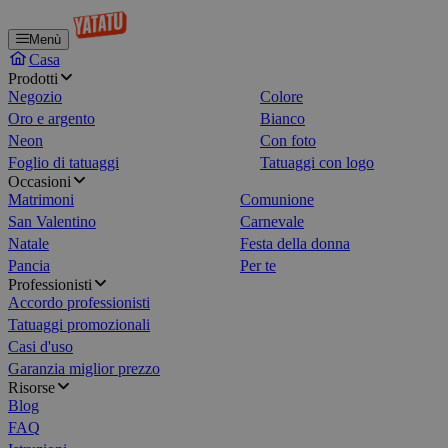
Menù
Casa
Prodotti
Negozio
Colore
Oro e argento
Bianco
Neon
Con foto
Foglio di tatuaggi
Tatuaggi con logo
Occasioni
Matrimoni
Comunione
San Valentino
Carnevale
Natale
Festa della donna
Pancia
Per te
Professionisti
Accordo professionisti
Tatuaggi promozionali
Casi d'uso
Garanzia miglior prezzo
Risorse
Blog
FAQ