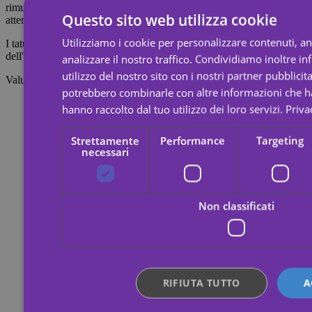
rimuovere il tatuaggio, imbevilo di olio per il corpo, crema o alcol;
Questo sito web utilizza cookie
attendi 20 secondi, quindi strofina con un batuffolo di cotone.
Utilizziamo i cookie per personalizzare contenuti, a
I tatuaggi temporanei durano circa 7 giorni, a seconda dell'intensità
dell'attrito a cui vengono sottoposti.
analizzare il nostro traffico. Condividiamo inoltre i
utilizzo del nostro sito con i nostri partner pubblicita
Valutazioni
potrebbero combinarle con altre informazioni che ha
hanno raccolto dal tuo utilizzo dei loro servizi.
Priva
Strettamente
Performance
Targeting
necessari
Non classificati
RIFIUTA TUTTO
A