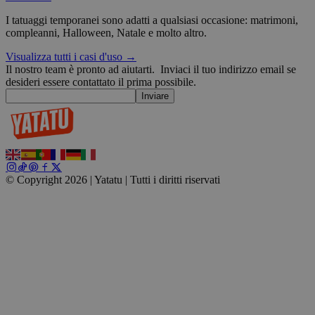
I tatuaggi temporanei sono adatti a qualsiasi occasione: matrimoni,
wordpress_test_cookie
Sessione
Automattic
Inc.
compleanni, Halloween, Natale e molto altro.
blog.yatatu.com
Visualizza tutti i casi d'uso →
Il nostro team è pronto ad aiutarti.
Inviaci il tuo indirizzo email se
wp_consent_functional
4
WordPress
desideri essere contattato il prima possibile.
settimane
blog.yatatu.com
Inviare
2 giorni
© Copyright 2026 | Yatatu |
Tutti i diritti riservati
__cf_bm
29 minuti
Cloudflare Inc.
59
u
.t.co
secondi
v
W
r
s
wp_consent_marketing
4
WordPress
settimane
blog.yatatu.com