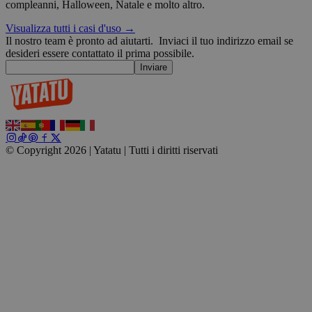
compleanni, Halloween, Natale e molto altro.
Inc.
blog.yatatu.com
Visualizza tutti i casi d'uso →
Il nostro team è pronto ad aiutarti.
Inviaci il tuo indirizzo email se
desideri essere contattato il prima possibile.
wp_consent_functional
4
WordPress
Inviare
settimane
blog.yatatu.com
2 giorni
© Copyright 2026 | Yatatu |
Tutti i diritti riservati
__cf_bm
29 minuti
Cloudflare Inc.
59
u
.t.co
secondi
v
W
r
s
wp_consent_marketing
4
WordPress
settimane
blog.yatatu.com
2 giorni