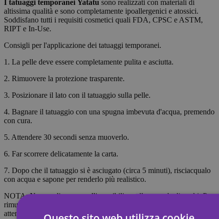
I tatuaggi temporanei
Yatatu
sono realizzati con materiali di
altissima qualità e sono completamente ipoallergenici e atossici.
Soddisfano tutti i requisiti cosmetici quali FDA, CPSC e ASTM,
RIPT e In-Use.
Consigli per l'applicazione dei tatuaggi temporanei.
1. La pelle deve essere completamente pulita e asciutta.
2. Rimuovere la protezione trasparente.
3. Posizionare il lato con il tatuaggio sulla pelle.
4. Bagnare il tatuaggio con una spugna imbevuta d'acqua, premendo
con cura.
5. Attendere 30 secondi senza muoverlo.
6. Far scorrere delicatamente la carta.
7. Dopo che il tatuaggio si è asciugato (circa 5 minuti), risciacqualo
con acqua e sapone per renderlo più realistico.
NOTA: Non applicare su pelli sensibili o nella zona degli occhi. Per
rimuovere il tatuaggio, imbevilo di olio per il corpo, crema o alcol;
attendi 20 secondi, quindi strofina con un batuffolo di cotone.
Questo sito web utilizza cookie