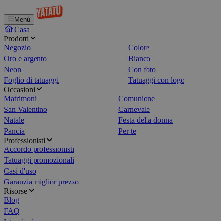
Menù
Casa
Prodotti
Negozio
Colore
Oro e argento
Bianco
Neon
Con foto
Foglio di tatuaggi
Tatuaggi con logo
Occasioni
Matrimoni
Comunione
San Valentino
Carnevale
Natale
Festa della donna
Pancia
Per te
Professionisti
Accordo professionisti
Tatuaggi promozionali
Casi d'uso
Garanzia miglior prezzo
Risorse
Blog
FAQ