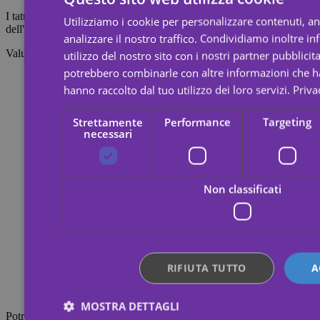
I tatuaggi temporanei durano circa 7 giorni, a seconda dell'intensità
Utilizziamo i cookie per personalizzare contenuti, a
dell'attrito a cui vengono sottoposti.
analizzare il nostro traffico. Condividiamo inoltre i
Valutazioni
utilizzo del nostro sito con i nostri partner pubblicita
potrebbero combinarle con altre informazioni che ha
hanno raccolto dal tuo utilizzo dei loro servizi.
Priva
Strettamente
Performance
Targeting
necessari
Non classificati
RIFIUTA TUTTO
A
MOSTRA DETTAGLI
Potrebbe interessarti anche questo