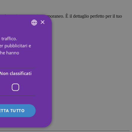
o fantastico tatuaggio temporaneo. È il dettaglio perfetto per il tuo
×
traffico.
ENGLISH
r pubblicitari e
SPANISH
 che hanno
PORTUGUESE
ENGLISH
Non classificati
GERMAN
FRENCH
ITALIAN
ETTA TUTTO