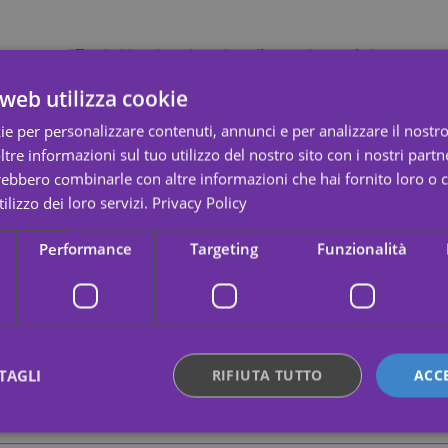
 costume. Esprimi i tuoi sentimenti per il tuo artista preferito con quest
web utilizza cookie
tato membro della boy band
One Direction.
ie per personalizzare contenuti, annunci e per analizzare il nostro 
ssici e insapori, con colori brillanti e motivi chiari e belli.
re informazioni sul tuo utilizzo del nostro sito con i nostri partne
trebbero combinarle con altre informazioni che hai fornito loro o
ilizzo dei loro servizi.
Privacy Policy
Performance
Targeting
Funzionalità
TAGLI
RIFIUTA TUTTO
ACC