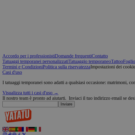
CrossDomainCookie
_ttp
wp-
wpml_current_lang
personalization_id
ttcsid
__Secure-YNID
sbjs_session
_gcl_au
__Secure-ROLLOU
_ga_0NZN0TTY9Y
test_cookie
sbjs_first
Accordo per i professionisti
Domande frequenti
Contatto
IDE
Tatuaggi temporanei personalizzati
Tatuaggio temporaneo
Tattoo
Foglio
Termini e Condizioni
Politica sulla riservatezza
Impostazioni dei cooki
Casi d'uso
VISITOR_INFO1_LIV
sbjs_migrations
I tatuaggi temporanei sono adatti a qualsiasi occasione: matrimoni, c
Visualizza tutti i casi d'uso →
_ga
muc_ads
Il nostro team è pronto ad aiutarti.
Inviaci il tuo indirizzo email se des
Inviare
YSC
_fbp
sbjs_current