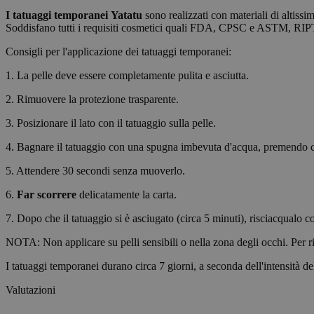
I tatuaggi temporanei
Yatatu
sono realizzati con materiali di altissi
Stre
Soddisfano tutti i requisiti cosmetici quali FDA, CPSC e ASTM, RIP
I cookie strettamente
Consigli per l'applicazione dei tatuaggi temporanei:
dell"account. Il sito
1. La pelle deve essere completamente pulita e asciutta.
Nome
2. Rimuovere la protezione trasparente.
_tt_enable_cookie
3. Posizionare il lato con il tatuaggio sulla pelle.
CookieScriptConse
4. Bagnare il tatuaggio con una spugna imbevuta d'acqua, premendo 
5. Attendere 30 secondi senza muoverlo.
wordpress_test_coo
6.
Far scorrere
delicatamente la carta.
7. Dopo che il tatuaggio si è asciugato (circa 5 minuti), risciacqualo c
wp_consent_functio
NOTA: Non applicare su pelli sensibili o nella zona degli occhi. Per ri
I tatuaggi temporanei durano circa 7 giorni, a seconda dell'intensità del
__cf_bm
Valutazioni