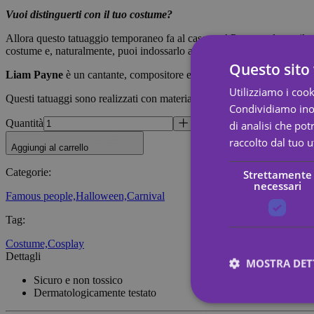
Vuoi distinguerti con il tuo costume?
Allora questo tatuaggio temporaneo fa al caso tuo! Per completare il tuo
costume e, naturalmente, puoi indossarlo anche a Carnevale.
Questo sito 
Liam Payne
è un cantante, compositore e chitarrista britannico; è s
Utilizziamo i cook
Questi tatuaggi sono realizzati con materiali sicuri ed ecocompatibili, ato
Condividiamo inolt
Quantità
di analisi che po
raccolto dal tuo ut
Aggiungi al carrello
Categorie
:
Strettamente
necessari
Famous people,
Halloween,
Carnival
Tag
:
Costume,
Cosplay
Dettagli
MOSTRA DET
Sicuro e non tossico
Dermatologicamente testato