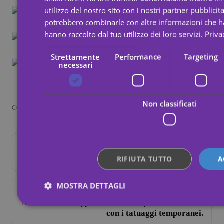
utilizzo del nostro sito con i nostri partner pubblicita
potrebbero combinarle con altre informazioni che ha
hanno raccolto dal tuo utilizzo dei loro servizi.
Priva
Strettamente
Performance
Targeting
necessari
Non classificati
CONDIVIDI
PRECEDENTE
Diventa il creatore del tuo tatuaggio
RIFIUTA TUTTO
A
MOSTRA DETTAGLI
SUCCESSIVO
Mostra il tuo supporto alla tua squadra del cuore
con i tatuaggi temporanei.