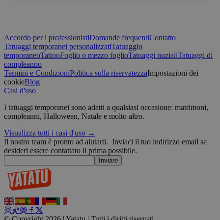
Strettamente necessari
Performance
Targeting
Non classificati
I cookie strettamente necessari consentono le funzionalità principa
Accordo per i professionisti
Domande frequenti
Contatto
l"accesso dell"utente e la gestione dell"account. Il sito web non può 
Tatuaggi temporanei personalizzati
Tatuaggio
correttamente senza i cookie strettamente necessari.
temporaneo
Tattoo
Foglio o mezzo foglio
Tatuaggi nuziali
Tatuaggi di
compleanno
Fornitore /
Nome
Scadenza
Termini e Condizioni
Politica sulla riservatezza
Impostazioni dei
Dominio
cookie
Blog
_tt_enable_cookie
.yatatu.com
2 mesi 4
Casi d'uso
settimane
I tatuaggi temporanei sono adatti a qualsiasi occasione: matrimoni,
compleanni, Halloween, Natale e molto altro.
CookieScriptConsent
4
CookieScript
Visualizza tutti i casi d'uso →
settimane
.yatatu.com
Il nostro team è pronto ad aiutarti.
Inviaci il tuo indirizzo email se
2 giorni
desideri essere contattato il prima possibile.
p
Inviare
wordpress_test_cookie
Sessione
Automattic
Inc.
blog.yatatu.com
© Copyright 2026 | Yatatu |
Tutti i diritti riservati