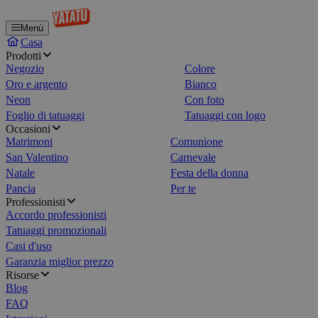
Menù
Casa
Prodotti
Negozio
Colore
Oro e argento
Bianco
Neon
Con foto
Foglio di tatuaggi
Tatuaggi con logo
Occasioni
Matrimoni
Comunione
San Valentino
Carnevale
Natale
Festa della donna
Pancia
Per te
Professionisti
Accordo professionisti
Tatuaggi promozionali
Casi d'uso
Garanzia miglior prezzo
Risorse
Blog
FAQ