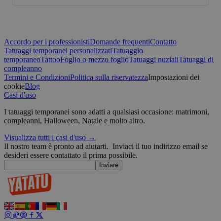
wp_consent_functional
4
WordPress
settimane
blog.yatatu.com
2 giorni
Accordo per i professionisti
Domande frequenti
Contatto
Tatuaggi temporanei personalizzati
Tatuaggio
temporaneo
Tattoo
Foglio o mezzo foglio
Tatuaggi nuziali
Tatuaggi di
compleanno
Termini e Condizioni
Politica sulla riservatezza
Impostazioni dei
cookie
Blog
Casi d'uso
I tatuaggi temporanei sono adatti a qualsiasi occasione: matrimoni,
__cf_bm
29 minuti
Cloudflare Inc.
compleanni, Halloween, Natale e molto altro.
59
u
.t.co
secondi
v
Visualizza tutti i casi d'uso →
W
Il nostro team è pronto ad aiutarti.
Inviaci il tuo indirizzo email se
r
desideri essere contattato il prima possibile.
s
Inviare
wp_consent_marketing
4
WordPress
settimane
blog.yatatu.com
2 giorni
u