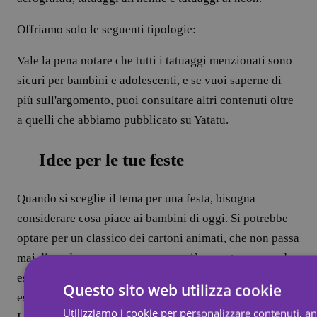
Offriamo solo le seguenti tipologie:
Vale la pena notare che tutti i tatuaggi menzionati sono
sicuri per bambini e adolescenti, e se vuoi saperne di
più sull'argomento, puoi consultare altri contenuti oltre
a quelli che abbiamo pubblicato su Yatatu.
Idee per le tue feste
Quando si sceglie il tema per una festa, bisogna
considerare cosa piace ai bambini di oggi. Si potrebbe
optare per un classico dei cartoni animati, che non passa
mai di moda, oppure per un tema più recente, come ad
esempio una festa a tema pirati, alieni o magia, che può
Questo sito web utilizza cookie
essere un'ottima idea.
Utilizziamo i cookie per personalizzare contenuti, a