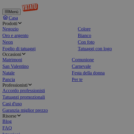
Menù
Casa
Prodotti
Negozio
Colore
Oro e argento
Bianco
Neon
Con foto
Foglio di tatuaggi
Tatuaggi con logo
Occasioni
Matrimoni
Comunione
San Valentino
Carnevale
Natale
Festa della donna
Pancia
Per te
Professionisti
Accordo professionisti
Tatuaggi promozionali
Casi d'uso
Garanzia miglior prezzo
Risorse
Blog
FAQ