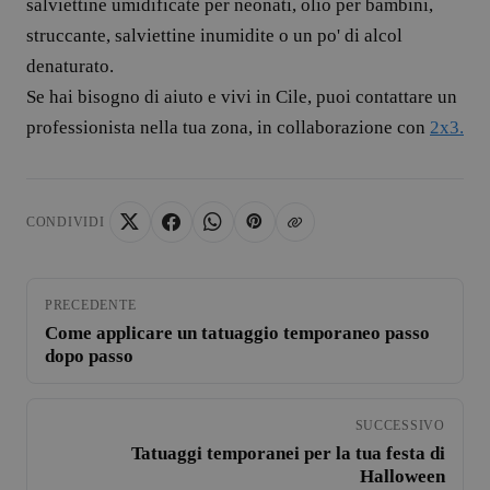
salviettine umidificate per neonati, olio per bambini,
Strettamente necessari
Performance
Targeting
struccante, salviettine inumidite o un po' di alcol
Non classificati
denaturato.
Se hai bisogno di aiuto e vivi in Cile, puoi contattare un
I cookie strettamente necessari consentono le funzionalità principa
l"accesso dell"utente e la gestione dell"account. Il sito web non può 
professionista nella tua zona, in collaborazione con
2x3.
correttamente senza i cookie strettamente necessari.
Fornitore /
Nome
Scadenza
Dominio
_tt_enable_cookie
.yatatu.com
2 mesi 4
CONDIVIDI
settimane
PRECEDENTE
CookieScriptConsent
4
CookieScript
settimane
.yatatu.com
Come applicare un tatuaggio temporaneo passo
2 giorni
dopo passo
p
SUCCESSIVO
wordpress_test_cookie
Sessione
Automattic
Tatuaggi temporanei per la tua festa di
Inc.
Halloween
blog.yatatu.com