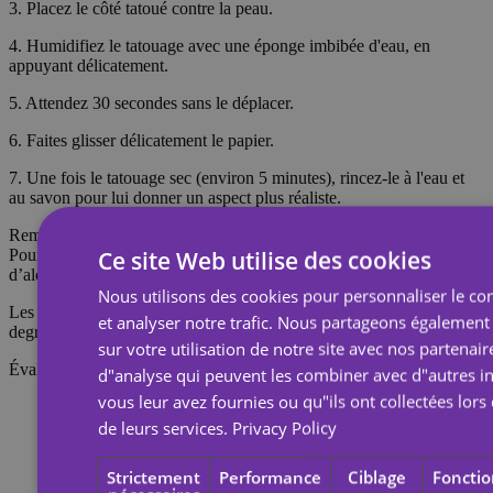
3. Placez le côté tatoué contre la peau.
4. Humidifiez le tatouage avec une éponge imbibée d'eau, en
appuyant délicatement.
5. Attendez 30 secondes sans le déplacer.
6. Faites glisser délicatement le papier.
7. Une fois le tatouage sec (environ 5 minutes), rincez-le à l'eau et
au savon pour lui donner un aspect plus réaliste.
Remarque : Ne pas appliquer sur une peau sensible ni près des yeux.
Ce site Web utilise des cookies
Pour retirer le tatouage, imbibez-le d’huile corporelle, de crème ou
d’alcool ; attendez 20 secondes, puis frottez avec un coton.
Nous utilisons des cookies pour personnaliser le con
Les tatouages temporaires durent environ 7 jours, en fonction du
et analyser notre trafic. Nous partageons également
degré de frottement qu'ils subissent.
sur votre utilisation de notre site avec nos partenair
Évaluations
d"analyse qui peuvent les combiner avec d"autres i
vous leur avez fournies ou qu"ils ont collectées lors 
de leurs services.
Privacy Policy
Strictement
Performance
Ciblage
Fonctio