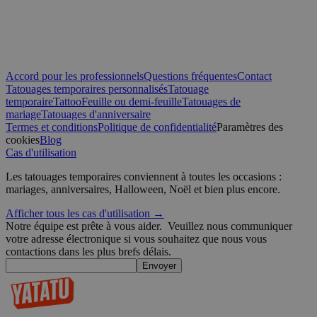
CookieScriptConsent
4
CookieScript
semaines
.yatatu.com
2 jours
Accord pour les professionnels
Questions fréquentes
Contact
Tatouages temporaires personnalisés
Tatouage
temporaire
Tattoo
Feuille ou demi-feuille
Tatouages de
mariage
Tatouages d'anniversaire
Termes et conditions
Politique de confidentialité
Paramètres des
Politique de confidentialité de Google
cookies
Blog
wordpress_test_cookie
Session
Automattic
Inc.
Cas d'utilisation
blog.yatatu.com
Les tatouages temporaires conviennent à toutes les occasions :
mariages, anniversaires, Halloween, Noël et bien plus encore.
wp_consent_functional
4
WordPress
semaines
blog.yatatu.com
Afficher tous les cas d'utilisation →
2 jours
Notre équipe est prête à vous aider.
Veuillez nous communiquer
votre adresse électronique si vous souhaitez que nous vous
contactions dans les plus brefs délais.
Envoyer