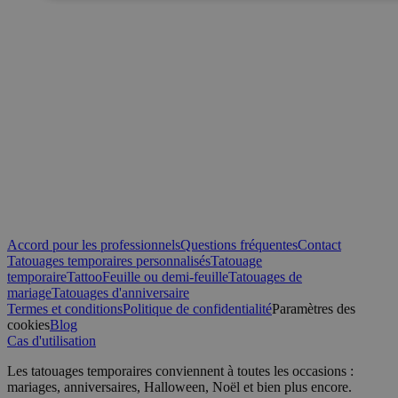
Strictement nécessaires
Performance
Ciblage
Non classifiés
Les cookies strictement nécessaires habilitent des fonctionnalités d
que la connexion des utilisateurs et la gestion des comptes. Le sit
utilisé correctement sans les cookies strictement nécessaires.
Fournisseur /
Nom
Expiration
Domaine
_tt_enable_cookie
.yatatu.com
2 mois 4
semaines
Accord pour les professionnels
Questions fréquentes
Contact
CookieScriptConsent
4
Tatouages temporaires personnalisés
Tatouage
CookieScript
semaines
.yatatu.com
temporaire
Tattoo
Feuille ou demi-feuille
Tatouages de
2 jours
mariage
Tatouages d'anniversaire
Termes et conditions
Politique de confidentialité
Paramètres des
cookies
Blog
Cas d'utilisation
Les tatouages temporaires conviennent à toutes les occasions :
Politique de confidentialité de Google
wordpress_test_cookie
Session
Automattic
mariages, anniversaires, Halloween, Noël et bien plus encore.