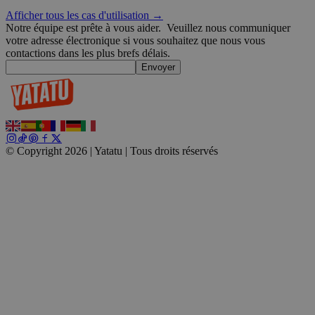
Inc.
blog.yatatu.com
Afficher tous les cas d'utilisation →
Notre équipe est prête à vous aider.
Veuillez nous communiquer
votre adresse électronique si vous souhaitez que nous vous
wp_consent_functional
4
WordPress
contactions dans les plus brefs délais.
semaines
blog.yatatu.com
Envoyer
2 jours
© Copyright 2026 | Yatatu |
Tous droits réservés
__cf_bm
29
Cloudflare Inc.
minutes
.t.co
59
secondes
wp_consent_marketing
4
WordPress
semaines
blog.yatatu.com
2 jours