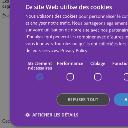
Les tatouages temporaires durent environ 7 jours, en fonction du
Ce site Web utilise des cookies
degré de frottement qu'ils subissent.
Nous utilisons des cookies pour personnaliser le con
Évaluations
et analyser notre trafic. Nous partageons également
sur votre utilisation de notre site avec nos partenair
d"analyse qui peuvent les combiner avec d"autres i
vous leur avez fournies ou qu"ils ont collectées lors 
de leurs services.
Privacy Policy
Strictement
Performance
Ciblage
Fonctio
nécessaires
REFUSER TOUT
A
AFFICHER LES DÉTAILS
Ceci pourrait également vous intéresser.