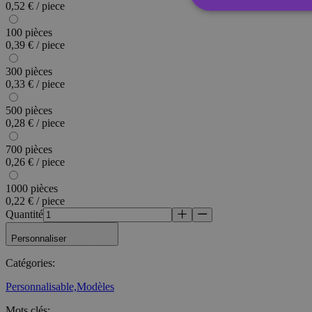
0,52 € / piece
100 pièces
Str
0,39 € / piece
Les cookies stricteme
300 pièces
la gestion des compte
0,33 € / piece
Nom
500 pièces
0,28 € / piece
_tt_enable_cookie
700 pièces
CookieScriptConse
0,26 € / piece
1000 pièces
wordpress_test_coo
0,22 € / piece
Quantité
Personnaliser
wp_consent_functio
Catégories
:
Personnalisable,
Modèles
__cf_bm
Mots clés
: