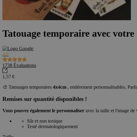
Tatouage temporaire avec votre 
4.9
1738
Évaluations
1,57 €
🎨 Tatouages temporaires
4x4cm
, entièrement personnalisables. Parf
Remises sur quantité disponibles !
Vous pouvez également le personnaliser
avec la taille et l'image d
Sûr et non toxique
Testé dermatologiquement
Taille