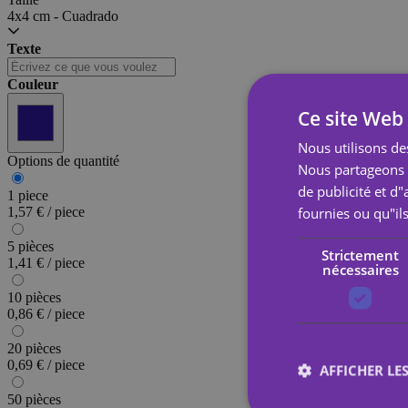
4x4 cm - Cuadrado
Texte
Couleur
Ce site Web 
Nous utilisons des
Options de quantité
Nous partageons é
de publicité et d
1 piece
fournies ou qu"ils
1,57 € / piece
5 pièces
Strictement
1,41 € / piece
nécessaires
10 pièces
0,86 € / piece
20 pièces
0,69 € / piece
AFFICHER LES
50 pièces