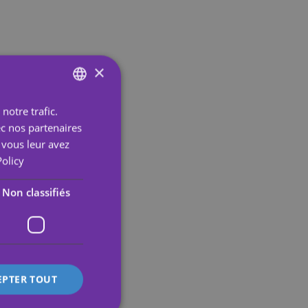
×
notre trafic.
ENGLISH
ec nos partenaires
SPANISH
 vous leur avez
PORTUGUESE
Policy
ENGLISH
Non classifiés
GERMAN
FRENCH
ITALIAN
EPTER TOUT