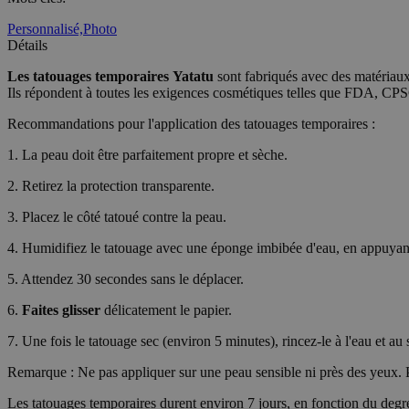
Personnalisé,
Photo
Détails
wp_consent_market
Les tatouages temporaires
Yatatu
sont fabriqués avec des matériaux 
Ils répondent à toutes les exigences cosmétiques telles que FDA, C
wp_consent_prefer
Recommandations pour l'application des tatouages temporaires :
1. La peau doit être parfaitement propre et sèche.
VISITOR_PRIVACY_
2. Retirez la protection transparente.
3. Placez le côté tatoué contre la peau.
4. Humidifiez le tatouage avec une éponge imbibée d'eau, en appuyan
wp_consent_statisti
5. Attendez 30 secondes sans le déplacer.
6.
Faites glisser
délicatement le papier.
__cf_bm
7. Une fois le tatouage sec (environ 5 minutes), rincez-le à l'eau et au
Remarque : Ne pas appliquer sur une peau sensible ni près des yeux. Po
Les tatouages temporaires durent environ 7 jours, en fonction du degré