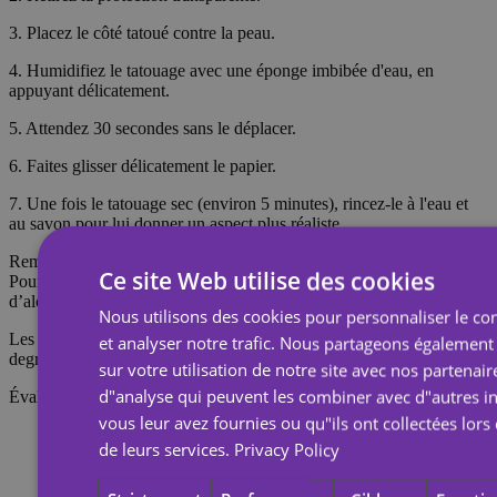
3. Placez le côté tatoué contre la peau.
4. Humidifiez le tatouage avec une éponge imbibée d'eau, en
appuyant délicatement.
5. Attendez 30 secondes sans le déplacer.
6. Faites glisser délicatement le papier.
7. Une fois le tatouage sec (environ 5 minutes), rincez-le à l'eau et
au savon pour lui donner un aspect plus réaliste.
Remarque : Ne pas appliquer sur une peau sensible ni près des yeux.
Ce site Web utilise des cookies
Pour retirer le tatouage, imbibez-le d’huile corporelle, de crème ou
d’alcool ; attendez 20 secondes, puis frottez avec un coton.
Nous utilisons des cookies pour personnaliser le con
Les tatouages temporaires durent environ 7 jours, en fonction du
et analyser notre trafic. Nous partageons également
degré de frottement qu'ils subissent.
sur votre utilisation de notre site avec nos partenair
d"analyse qui peuvent les combiner avec d"autres i
Évaluations
vous leur avez fournies ou qu"ils ont collectées lors 
de leurs services.
Privacy Policy