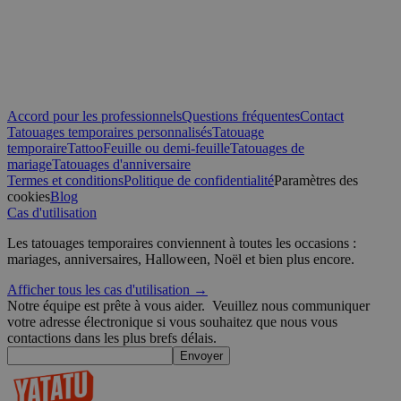
semaines
CookieScriptConsent
4
CookieScript
semaines
.yatatu.com
2 jours
Accord pour les professionnels
Questions fréquentes
Contact
Tatouages temporaires personnalisés
Tatouage
temporaire
Tattoo
Feuille ou demi-feuille
Tatouages de
mariage
Tatouages d'anniversaire
Termes et conditions
Politique de confidentialité
Paramètres des
Politique de confidentialité de Google
wordpress_test_cookie
Session
Automattic
cookies
Blog
Inc.
Cas d'utilisation
blog.yatatu.com
Les tatouages temporaires conviennent à toutes les occasions :
mariages, anniversaires, Halloween, Noël et bien plus encore.
wp_consent_functional
4
WordPress
semaines
blog.yatatu.com
Afficher tous les cas d'utilisation →
2 jours
Notre équipe est prête à vous aider.
Veuillez nous communiquer
votre adresse électronique si vous souhaitez que nous vous
contactions dans les plus brefs délais.
Envoyer