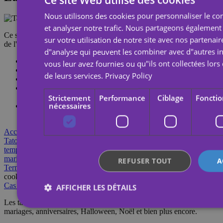
Nous utilisons des cookies pour personnaliser le con
et analyser notre trafic. Nous partageons également
Ce sont les tatouages temporaires de toujours, qui s'appliquent avec
sur votre utilisation de notre site avec nos partenair
de l'eau, mais de qualité supérieure.
Méfiez-vous des imitations.
d"analyse qui peuvent les combiner avec d"autres i
Résistants
à l'eau
vous leur avez fournies ou qu"ils ont collectées lors 
Tiennent jusqu'à
7 jours
de leurs services.
Privacy Policy
Expédition en
24 à 48 heures
!
Nous vérifions votre commande
avant et après la
fabrication
Strictement
Performance
Ciblage
Fonctio
nécessaires
Nous utilisons les
meilleurs matériaux
et la dernière
technologie
Accord pour les professionnels
Questions fréquentes
Contact
Tatouages temporaires personnalisés
Tatouage
temporaire
Tattoo
Feuille ou demi-feuille
Tatouages de
mariage
Tatouages d'anniversaire
REFUSER TOUT
A
Termes et conditions
Politique de confidentialité
Paramètres des
cookies
Blog
Cas d'utilisation
AFFICHER LES DÉTAILS
Les tatouages temporaires conviennent à toutes les occasions :
mariages, anniversaires, Halloween, Noël et bien plus encore.