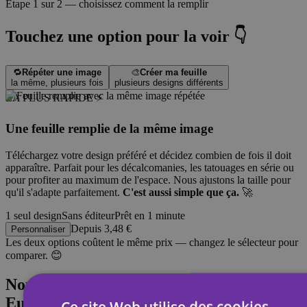
Étape 1 sur 2 — choisissez comment la remplir
Touchez une option pour la voir 👇
🔁
Répéter une image
🎨
Créer ma feuille
la même, plusieurs fois
plusieurs designs différents
LA PLUS RAPIDE ⚡
Une feuille remplie de la même image
Téléchargez votre design préféré et décidez combien de fois il doit
apparaître. Parfait pour les décalcomanies, les tatouages en série ou
pour profiter au maximum de l'espace. Nous ajustons la taille pour
qu'il s'adapte parfaitement.
C'est aussi simple que ça.
🚀
1 seul design
Sans éditeur
Prêt en 1 minute
Depuis
3,48 €
Personnaliser
Les deux options coûtent le même prix — changez le sélecteur pour
comparer. 😊
Nous sommes le fabricant leader en
Europe
Ce site Web utilise des cookies