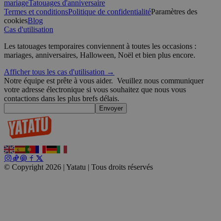
mariage
Tatouages d'anniversaire
Termes et conditions
Politique de confidentialité
Paramètres des
cookies
Blog
Cas d'utilisation
Politique de confidentialité de Google
wordpress_test_cookie
Session
Automattic
Les tatouages temporaires conviennent à toutes les occasions :
Inc.
mariages, anniversaires, Halloween, Noël et bien plus encore.
blog.yatatu.com
Afficher tous les cas d'utilisation →
Notre équipe est prête à vous aider.
Veuillez nous communiquer
wp_consent_functional
4
WordPress
votre adresse électronique si vous souhaitez que nous vous
semaines
blog.yatatu.com
2 jours
contactions dans les plus brefs délais.
Envoyer
© Copyright 2026 | Yatatu |
Tous droits réservés
__cf_bm
29
Cloudflare Inc.
minutes
.t.co
59
secondes