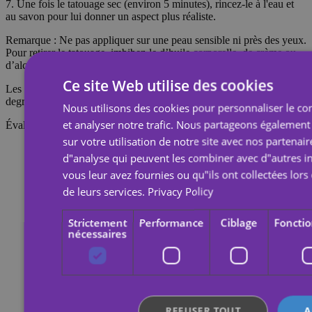
7. Une fois le tatouage sec (environ 5 minutes), rincez-le à l'eau et
au savon pour lui donner un aspect plus réaliste.
Remarque : Ne pas appliquer sur une peau sensible ni près des yeux.
Pour retirer le tatouage, imbibez-le d’huile corporelle, de crème ou
d’alcool ; attendez 20 secondes, puis frottez avec un coton.
Ce site Web utilise des cookies
Les tatouages temporaires durent environ 7 jours, en fonction du
degré de frottement qu'ils subissent.
Nous utilisons des cookies pour personnaliser le con
et analyser notre trafic. Nous partageons également
Évaluations
sur votre utilisation de notre site avec nos partenair
d"analyse qui peuvent les combiner avec d"autres i
vous leur avez fournies ou qu"ils ont collectées lors 
de leurs services.
Privacy Policy
Strictement
Performance
Ciblage
Fonctio
nécessaires
REFUSER TOUT
A