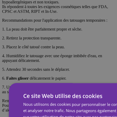
hypoallergéniques et non toxiques.
Ils répondent à toutes les exigences cosmétiques telles que FDA,
CPSC et ASTM, RIPT et In-Use.
Recommandations pour l'application des tatouages temporaires :
1. La peau doit être parfaitement propre et sèche.
2. Retirez la protection transparente.
3. Placez le côté tatoué contre la peau.
4. Humidifiez le tatouage avec une éponge imbibée d'eau, en
appuyant délicatement.
5. Attendez 30 secondes sans le déplacer.
6.
Faites glisser
délicatement le papier.
7. Une fois le tatouage sec (environ 5 minutes), rincez-le à l'eau et
au savon pour lui donner un aspect plus réaliste.
Ce site Web utilise des cookies
Remarque : Ne pas appliquer sur une peau sensible ni près des yeux.
Nous utilisons des cookies pour personnaliser le con
Pour retirer le tatouage, imbibez-le d’huile corporelle, de crème ou
d’alcool ; attendez 20 secondes, puis frottez avec un coton.
et analyser notre trafic. Nous partageons également
sur votre utilisation de notre site avec nos partenair