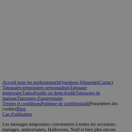
que la connexion des utilisateurs et la gestion des comptes. Le sit
utilisé correctement sans les cookies strictement nécessaires.
Fournisseur /
Nom
Expiration
Domaine
_tt_enable_cookie
.yatatu.com
2 mois 4
semaines
CookieScriptConsent
4
CookieScript
semaines
.yatatu.com
2 jours
Accord pour les professionnels
Questions fréquentes
Contact
Tatouages temporaires personnalisés
Tatouage
temporaire
Tattoo
Feuille ou demi-feuille
Tatouages de
Politique de confidentialité de Google
wordpress_test_cookie
Session
Automattic
mariage
Tatouages d'anniversaire
Inc.
Termes et conditions
Politique de confidentialité
Paramètres des
blog.yatatu.com
cookies
Blog
Cas d'utilisation
wp_consent_functional
4
WordPress
Les tatouages temporaires conviennent à toutes les occasions :
semaines
blog.yatatu.com
mariages, anniversaires, Halloween, Noël et bien plus encore.
2 jours