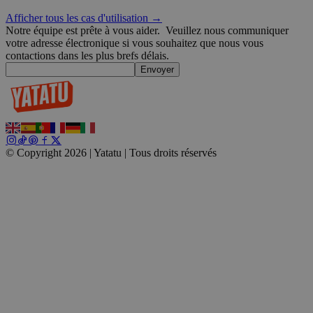
Afficher tous les cas d'utilisation →
Notre équipe est prête à vous aider.
Veuillez nous communiquer
votre adresse électronique si vous souhaitez que nous vous
contactions dans les plus brefs délais.
Envoyer
__cf_bm
29
Cloudflare Inc.
minutes
.t.co
59
secondes
© Copyright 2026 | Yatatu |
Tous droits réservés
wp_consent_marketing
4
WordPress
semaines
blog.yatatu.com
2 jours
wp_consent_preferences
4
WordPress
semaines
blog.yatatu.com