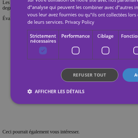
Les tatouages temporaires durent environ 7 jours, en fonction du
d"analyse qui peuvent les combiner avec d"autres i
degré de frottement qu'ils subissent.
vous leur avez fournies ou qu"ils ont collectées lors 
Évaluations
de leurs services.
Privacy Policy
Strictement
Performance
Ciblage
Fonctio
nécessaires
REFUSER TOUT
A
AFFICHER LES DÉTAILS
Strictement nécessaires
Performance
Ciblage
Non classifiés
Ceci pourrait également vous intéresser.
Les cookies strictement nécessaires habilitent des fonctionnalités d