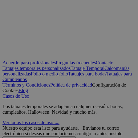
Cookies estrictamente necesarias
Cookies de r
Cookies de preferencias
Cookies de funcionalidad
Co
Las cookies estrictamente necesarias permiten la funcionalidad prin
el inicio de sesión de usuario y la gestión de cuentas. El sitio web n
correctamente sin las cookies estrictamente necesarias.
Proveedor /
Nombre
Vencimiento
Dominio
_tt_enable_cookie
.yatatu.com
2 meses 4
semanas
Acuerdo para profesionales
Preguntas frecuentes
Contacto
Tatuajes temporales personalizados
Tatuaje Temporal
Calcomanías
personalizadas
Folio o medio folio
Tatuajes para bodas
Tatuajes para
Cumpleaños
CookieScriptConsent
4 semanas 2
CookieScript
días
.yatatu.com
Términos y Condiciones
Política de privacidad
Configuración de
Cookies
Blog
Casos de Uso
Los tatuajes temporales se adaptan a cualquier ocasión: bodas,
cumpleaños, Halloween, Navidad y mucho más.
Google
Ver todos los casos de uso →
wordpress_test_cookie
Sesión
Automattic
Nuestro equipo está listo para ayudarte.
Envíanos tu correo
Inc.
blog.yatatu.com
electrónico si deseas que contactemos contigo lo antes posible.