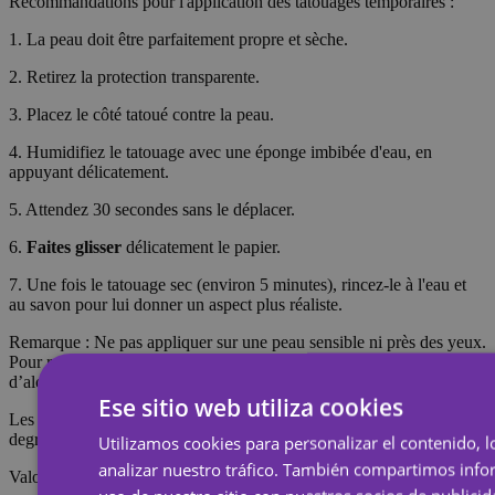
Recommandations pour l'application des tatouages temporaires :
1. La peau doit être parfaitement propre et sèche.
2. Retirez la protection transparente.
3. Placez le côté tatoué contre la peau.
4. Humidifiez le tatouage avec une éponge imbibée d'eau, en
appuyant délicatement.
5. Attendez 30 secondes sans le déplacer.
6.
Faites glisser
délicatement le papier.
7. Une fois le tatouage sec (environ 5 minutes), rincez-le à l'eau et
au savon pour lui donner un aspect plus réaliste.
Remarque : Ne pas appliquer sur une peau sensible ni près des yeux.
Pour retirer le tatouage, imbibez-le d’huile corporelle, de crème ou
d’alcool ; attendez 20 secondes, puis frottez avec un coton.
Ese sitio web utiliza cookies
Les tatouages temporaires durent environ 7 jours, en fonction du
degré de frottement qu'ils subissent.
Utilizamos cookies para personalizar el contenido, l
analizar nuestro tráfico. También compartimos inf
Valoraciones