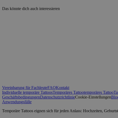
__Secure-ROLLOU
Das könnte dich auch interessieren
_ga_0NZN0TTY9Y
test_cookie
sbjs_first
IDE
sbjs_migrations
VISITOR_INFO1_LIV
_ga
muc_ads
Vereinbarung für Fachleute
FAQ
Kontakt
YSC
Individuelle temporäre Tattoos
Temporäres Tattoo
temporäres Tattoo
Ta
Geschäftsbedingungen
Datenschutzrichtlinie
Cookie-Einstellungen
Blo
sbjs_current
_fbp
Anwendungsfälle
Temporäre Tattoos eignen sich für jeden Anlass: Hochzeiten, Geburt
sbjs_first_add
guest_id