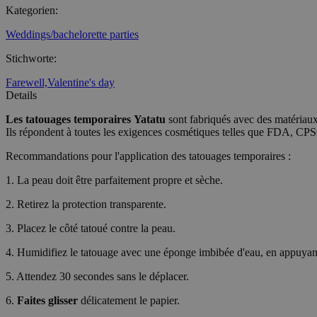
Kategorien
:
_tt_enable_cookie
Weddings/bachelorette parties
CookieScriptConse
Stichworte
:
Farewell,
Valentine's day
wordpress_test_coo
Details
Les tatouages temporaires
Yatatu
sont fabriqués avec des matériaux 
Ils répondent à toutes les exigences cosmétiques telles que FDA, C
wp_consent_functio
Recommandations pour l'application des tatouages temporaires :
1. La peau doit être parfaitement propre et sèche.
__cf_bm
2. Retirez la protection transparente.
3. Placez le côté tatoué contre la peau.
wp_consent_market
4. Humidifiez le tatouage avec une éponge imbibée d'eau, en appuyan
5. Attendez 30 secondes sans le déplacer.
wp_consent_prefer
6.
Faites glisser
délicatement le papier.