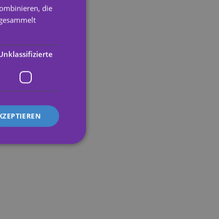
ombinieren, die
PORTUGUESE
e gesammelt
ENGLISH
GERMAN
Unklassifizierte
FRENCH
ITALIAN
KZEPTIEREN
zierte
meldung und die
wendet werden.