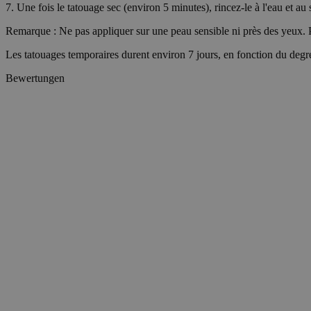
7. Une fois le tatouage sec (environ 5 minutes), rincez-le à l'eau et au
VISITOR_PRIVACY_
Remarque : Ne pas appliquer sur une peau sensible ni près des yeux. Po
Les tatouages temporaires durent environ 7 jours, en fonction du degré
Bewertungen
wp_consent_statisti
__cf_bm
Name
Name
Name
Name
ttcsid_D06VFJBC7
_ttp
wp-
CrossDomainCookie
wpml_current_lang
personalization_id
ttcsid
sbjs_session
__Secure-YNID
_gcl_au