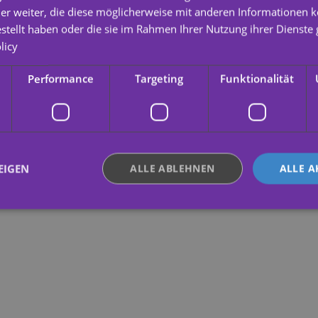
er weiter, die diese möglicherweise mit anderen Informationen k
estellt haben oder die sie im Rahmen Ihrer Nutzung ihrer Dienst
licy
Performance
Targeting
Funktionalität
EIGEN
ALLE ABLEHNEN
ALLE A
ingt erforderlich
Performance
Targeting
Funktionalität
Unklassifi
che Cookies ermöglichen wesentliche Kernfunktionen der Website wie die Benutzeran
ne die unbedingt erforderlichen Cookies kann die Website nicht ordnungsgemäß ver
Anbieter /
Ablaufdatum
Beschreibung
Domäne