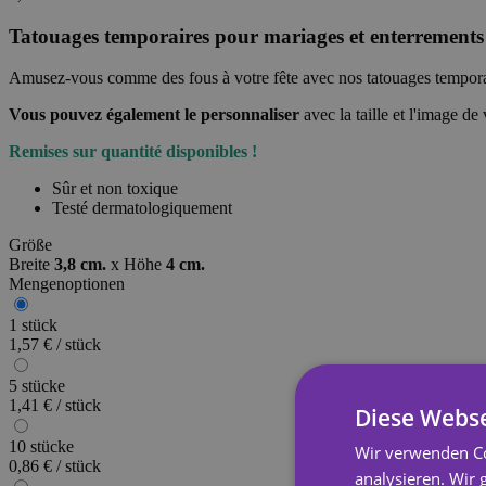
Tatouages temporaires pour mariages et enterrements d
Amusez-vous comme des fous à votre fête avec nos tatouages temporair
Vous pouvez également le personnaliser
avec la taille et l'image d
Remises sur quantité disponibles !
Sûr et non toxique
Testé dermatologiquement
Größe
Breite
3,8 cm.
x
Höhe
4 cm.
Mengenoptionen
1 stück
1,57 € / stück
5 stücke
1,41 € / stück
Diese Webse
10 stücke
Wir verwenden Co
0,86 € / stück
analysieren. Wir