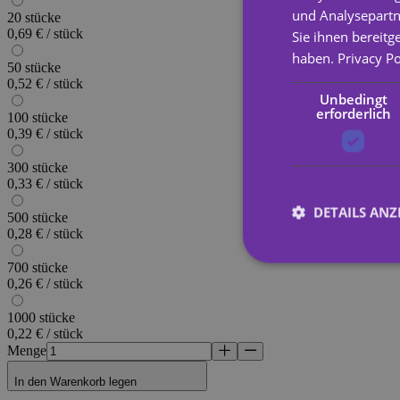
und Analysepartn
20 stücke
0,69 € / stück
Sie ihnen bereitg
haben.
Privacy Po
50 stücke
0,52 € / stück
Unbedingt
erforderlich
100 stücke
0,39 € / stück
300 stücke
0,33 € / stück
DETAILS ANZ
500 stücke
0,28 € / stück
700 stücke
0,26 € / stück
Unbed
1000 stücke
Unbedingt erforderli
0,22 € / stück
Kontoverwaltung. Oh
Menge
Name
In den Warenkorb legen