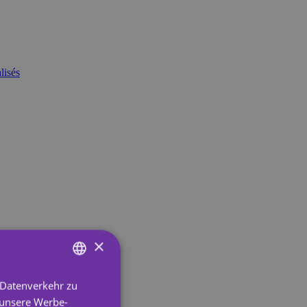
lisés
×
 Datenverkehr zu
ENGLISH
 unsere Werbe-
SPANISH