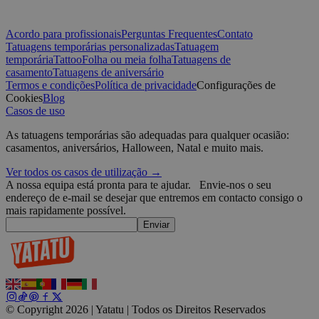
w
CookieScriptConsent
4
T
CookieScript
Acordo para profissionais
Perguntas Frequentes
Contato
semanas
C
.yatatu.com
Tatuagens temporárias personalizadas
Tatuagem
2 dias
s
v
temporária
Tattoo
Folha ou meia folha
Tatuagens de
p
casamento
Tatuagens de aniversário
n
Termos e condições
Política de privacidade
Configurações de
Políti
S
t
Cookies
Blog
Google
Casos de uso
wordpress_test_cookie
Sessão
U
Automattic
W
Inc.
As tatuagens temporárias são adequadas para qualquer ocasião:
w
blog.yatatu.com
casamentos, aniversários, Halloween, Natal e muito mais.
b
e
Ver todos os casos de utilização →
wp_consent_functional
4
T
WordPress
A nossa equipa está pronta para te ajudar.
Envie-nos o seu
semanas
u
blog.yatatu.com
endereço de e-mail se desejar que entremos em contacto consigo o
2 dias
f
c
mais rapidamente possível.
w
Enviar
s
l
p
m
p
c
__cf_bm
29
E
Cloudflare Inc.
minutos
d
© Copyright 2026 | Yatatu |
Todos os Direitos Reservados
.t.co
59
e