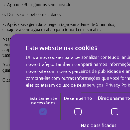
5. Aguarde 30 segundos sem movê-lo.
6. Deslize o papel com cuidado.
7. Após a secagem da tatuagem (aproximadamente 5 minutos),
enxágue-a com água e sabão para torná-la mais realista.
NOTA: Não aplique na pele sensível ou perto dos olhos. Para
remover a tatuagem é necessário embeber a tatuagem com óleo
Este website usa cookies
corporal, creme ou álcool; Aguarde 20 segundos e esfregue com
uma bola de algodão.
Utilizamos cookies para personalizar conteúdo, anún
nosso tráfego. Também compartilhamos informaçõe
As tatuagens temporárias duram cerca de 7 dias, dependendo do
quanto são esfregadas.
nosso site com nossos parceiros de publicidade e a
combiná-las com outras informações que você forne
Classificações
eles coletaram do uso de seus serviços.
Privacy Poli
Estritamente
Desempenho
Direcionament
necessários
Não classificados