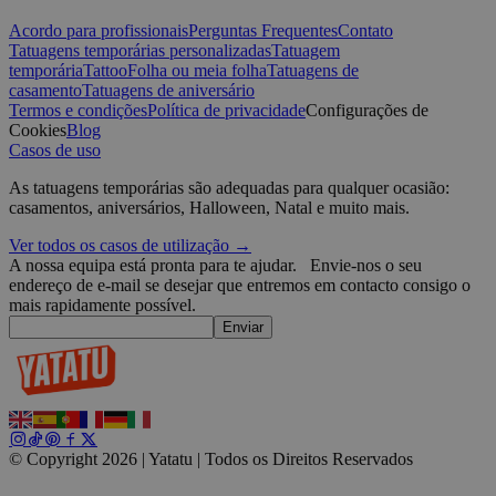
CookieScriptConsent
4
T
CookieScript
Acordo para profissionais
Perguntas Frequentes
Contato
semanas
C
.yatatu.com
Tatuagens temporárias personalizadas
Tatuagem
2 dias
s
temporária
Tattoo
Folha ou meia folha
Tatuagens de
v
p
casamento
Tatuagens de aniversário
n
Termos e condições
Política de privacidade
Configurações de
Políti
S
Cookies
Blog
t
Google
Casos de uso
wordpress_test_cookie
Sessão
U
Automattic
W
Inc.
As tatuagens temporárias são adequadas para qualquer ocasião:
w
blog.yatatu.com
casamentos, aniversários, Halloween, Natal e muito mais.
b
e
Ver todos os casos de utilização →
wp_consent_functional
4
T
WordPress
A nossa equipa está pronta para te ajudar.
Envie-nos o seu
semanas
u
blog.yatatu.com
endereço de e-mail se desejar que entremos em contacto consigo o
2 dias
f
mais rapidamente possível.
c
w
Enviar
s
l
p
m
p
c
__cf_bm
29
E
Cloudflare Inc.
© Copyright 2026 | Yatatu |
Todos os Direitos Reservados
minutos
d
.t.co
59
e
segundos
p