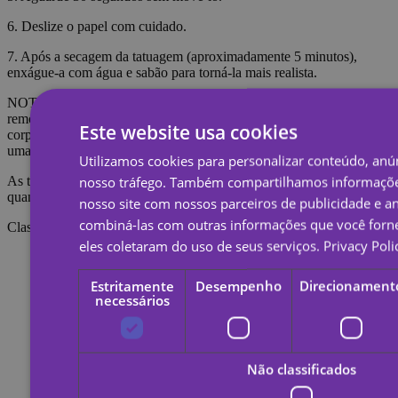
6. Deslize o papel com cuidado.
7. Após a secagem da tatuagem (aproximadamente 5 minutos),
enxágue-a com água e sabão para torná-la mais realista.
NOTA: Não aplique na pele sensível ou perto dos olhos. Para
remover a tatuagem é necessário embeber a tatuagem com óleo
Este website usa cookies
corporal, creme ou álcool; Aguarde 20 segundos e esfregue com
uma bola de algodão.
Utilizamos cookies para personalizar conteúdo, anún
nosso tráfego. Também compartilhamos informaçõe
As tatuagens temporárias duram cerca de 7 dias, dependendo do
quanto são esfregadas.
nosso site com nossos parceiros de publicidade e a
combiná-las com outras informações que você forne
Classificações
eles coletaram do uso de seus serviços.
Privacy Poli
Estritamente
Desempenho
Direcionament
necessários
Não classificados