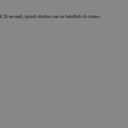
guere tra umani e
ine di effettuare
di 20 secondi, quindi strofina con un batuffolo di cotone.
to Web.
sion for marketing
ck visitors across
 and engaging for
 preference cookies.
mber information
looks, like your
zare le scelte di
interazione con il
atore riguardo a
cy, garantendo che le
ni future.
ing statistical
ners understand how
ng and reporting
en humans and bots.
r to make valid