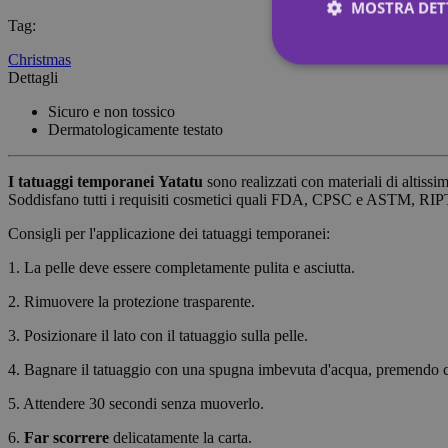
MOSTRA DET
Tag
:
Christmas
Dettagli
Stre
Sicuro e non tossico
Dermatologicamente testato
I cookie strettamente
dell"account. Il sito
I tatuaggi temporanei
Yatatu
sono realizzati con materiali di altissi
Nome
Soddisfano tutti i requisiti cosmetici quali FDA, CPSC e ASTM, RIP
Consigli per l'applicazione dei tatuaggi temporanei:
_tt_enable_cookie
1. La pelle deve essere completamente pulita e asciutta.
CookieScriptConse
2. Rimuovere la protezione trasparente.
wordpress_test_coo
3. Posizionare il lato con il tatuaggio sulla pelle.
4. Bagnare il tatuaggio con una spugna imbevuta d'acqua, premendo 
wp_consent_functio
5. Attendere 30 secondi senza muoverlo.
6.
Far scorrere
delicatamente la carta.