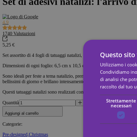
Set di adesivi natalizi: l'arrivo
4.9
1740
Valutazioni
5,25 €
Questo sito 
Set assortito di 4 fogli di tatuaggi natalizi, con favolosi disegni che si
Utilizziamo i cook
Dimensioni di ogni foglio: 6,5 cm x 10,5 cm.
Condividiamo inolt
Sono ideali per feste a tema natalizio, premi, feste di compleanno (come
di analisi che po
bellissimi di giorno e brillano intensamente al buio.
raccolto dal tuo ut
Questi tatuaggi natalizi sono realizzati con materiali sicuri ed ecocompat
Strettamente
Quantità
necessari
Aggiungi al carrello
Categorie
:
Pre-designed,
Christmas