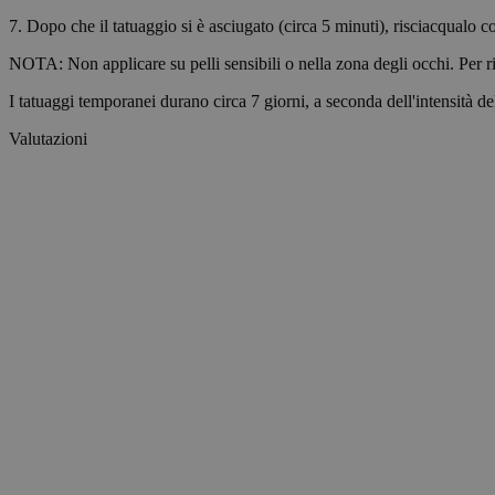
7. Dopo che il tatuaggio si è asciugato (circa 5 minuti), risciacqualo c
__cf_bm
NOTA: Non applicare su pelli sensibili o nella zona degli occhi. Per ri
wp_consent_market
I tatuaggi temporanei durano circa 7 giorni, a seconda dell'intensità del
Valutazioni
wp_consent_prefer
VISITOR_PRIVACY_
wp_consent_statisti
__cf_bm