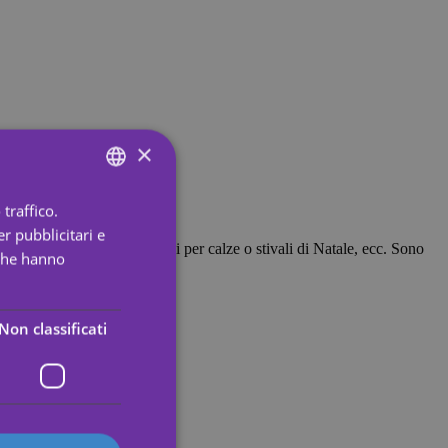
×
traffico.
ENGLISH
r pubblicitari e
SPANISH
 per bambini, come riempitivi per calze o stivali di Natale, ecc. Sono
 che hanno
PORTUGUESE
ENGLISH
Non classificati
GERMAN
FRENCH
ITALIAN