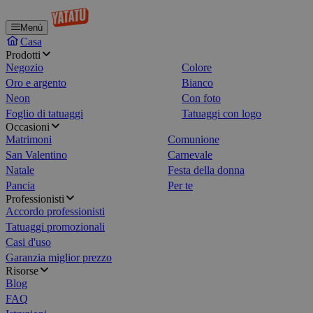
Menù
Casa
Prodotti
Negozio
Colore
Oro e argento
Bianco
Neon
Con foto
Foglio di tatuaggi
Tatuaggi con logo
Occasioni
Matrimoni
Comunione
San Valentino
Carnevale
Natale
Festa della donna
Pancia
Per te
Professionisti
Accordo professionisti
Tatuaggi promozionali
Casi d'uso
Garanzia miglior prezzo
Risorse
Blog
FAQ