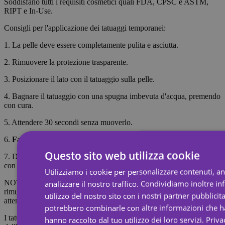
Soddisfano tutti i requisiti cosmetici quali FDA, CPSC e ASTM,
RIPT e In-Use.
Consigli per l'applicazione dei tatuaggi temporanei:
1. La pelle deve essere completamente pulita e asciutta.
2. Rimuovere la protezione trasparente.
3. Posizionare il lato con il tatuaggio sulla pelle.
4. Bagnare il tatuaggio con una spugna imbevuta d'acqua, premendo
con cura.
5. Attendere 30 secondi senza muoverlo.
6.
Far scorrere
delicatamente la carta.
Questo sito web utilizza cookie
7. Dopo che il tatuaggio si è asciugato (circa 5 minuti), risciacqualo
con acqua e sapone per renderlo più realistico.
Utilizziamo i cookie per personalizzare contenuti, a
NOTA: Non applicare su pelli sensibili o nella zona degli occhi. Per
analizzare il nostro traffico. Condividiamo inoltre i
rimuovere il tatuaggio, imbevilo di olio per il corpo, crema o alcol;
utilizzo del nostro sito con i nostri partner pubblicita
attendi 20 secondi, quindi strofina con un batuffolo di cotone.
potrebbero combinarle con altre informazioni che ha
I tatuaggi temporanei durano circa 7 giorni, a seconda dell'intensità
hanno raccolto dal tuo utilizzo dei loro servizi.
Priva