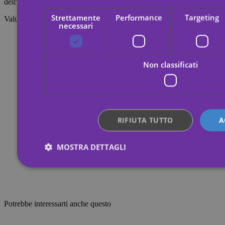
dell'attrito a cui vengono sottoposti.
Strettamente
Performance
Targeting
Valutazioni
necessari
Non classificati
RIFIUTA TUTTO
A
MOSTRA DETTAGLI
Strettamente necessari
Performance
Targeting
Non classificati
Potrebbe interessarti anche questo
I cookie strettamente necessari consentono le funzionalità principa