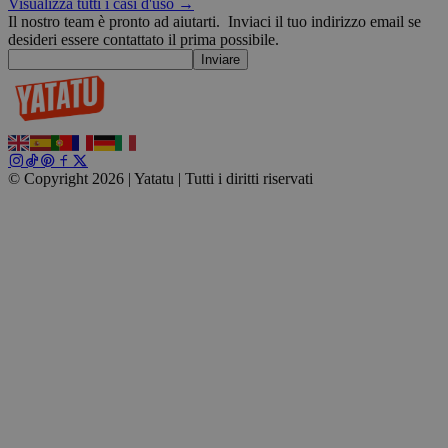
Visualizza tutti i casi d'uso →
Il nostro team è pronto ad aiutarti.
Inviaci il tuo indirizzo email se
desideri essere contattato il prima possibile.
Inviare
__cf_bm
29 minuti
Cloudflare Inc.
59
u
.t.co
secondi
v
© Copyright 2026 | Yatatu |
Tutti i diritti riservati
W
r
s
wp_consent_marketing
4
WordPress
settimane
blog.yatatu.com
2 giorni
u
f
wp_consent_preferences
4
WordPress
settimane
blog.yatatu.com
2 giorni