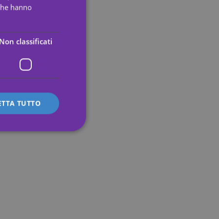
 che hanno
PORTUGUESE
ENGLISH
Non classificati
GERMAN
FRENCH
ITALIAN
ETTA TUTTO
icati
 e la gestione
s preferences