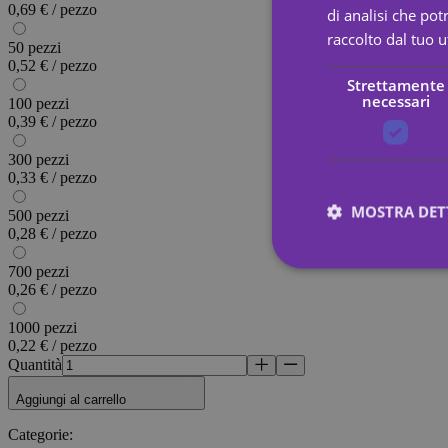
0,69 € / pezzo
di analisi che po
raccolto dal tuo ut
50 pezzi
0,52 € / pezzo
Strettamente
necessari
100 pezzi
0,39 € / pezzo
300 pezzi
0,33 € / pezzo
MOSTRA DET
500 pezzi
0,28 € / pezzo
700 pezzi
0,26 € / pezzo
Stre
1000 pezzi
0,22 € / pezzo
I cookie strettamente
dell"account. Il sito
Quantità
Nome
Aggiungi al carrello
Categorie
:
_tt_enable_cookie