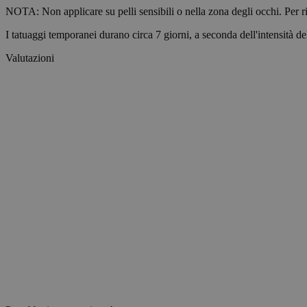
NOTA: Non applicare su pelli sensibili o nella zona degli occhi. Per ri
I tatuaggi temporanei durano circa 7 giorni, a seconda dell'intensità del
wp_consent_statisti
Valutazioni
__cf_bm
Nome
Nome
Nome
ttcsid_D06VFJBC7
Nome
CrossDomainCookie
_ttp
wp-
wpml_current_lang
personalization_id
ttcsid
__Secure-YNID
sbjs_session
_gcl_au
__Secure-ROLLOU
_ga_0NZN0TTY9Y
test_cookie
sbjs_first