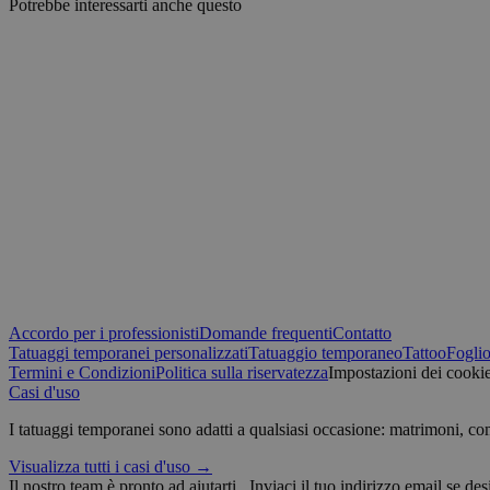
Potrebbe interessarti anche questo
IDE
VISITOR_INFO1_LIV
sbjs_migrations
_ga
muc_ads
YSC
_fbp
sbjs_current
Accordo per i professionisti
Domande frequenti
Contatto
guest_id
Tatuaggi temporanei personalizzati
Tatuaggio temporaneo
Tattoo
Foglio
sbjs_first_add
Termini e Condizioni
Politica sulla riservatezza
Impostazioni dei cooki
Casi d'uso
guest_id_marketing
_ttp
I tatuaggi temporanei sono adatti a qualsiasi occasione: matrimoni, c
guest_id_ads
Visualizza tutti i casi d'uso →
sbjs_current_add
Il nostro team è pronto ad aiutarti.
Inviaci il tuo indirizzo email se des