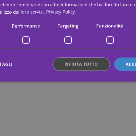
trebbero combinarle con altre informazioni che hai fornito loro o
ilizzo dei loro servizi.
Privacy Policy
Performance
Targeting
Funzionalità
TAGLI
RIFIUTA TUTTO
ACC
ttamente necessari
Performance
Targeting
Funzionalità
Non classif
 necessari consentono le funzionalità principali del sito web come l"accesso dell"utente
 web non può essere utilizzato correttamente senza i cookie strettamente necessari.
Fornitore /
Scadenza
Descrizione
Dominio
.yatatu.com
2 mesi 4
This cookie is used to remember the user'