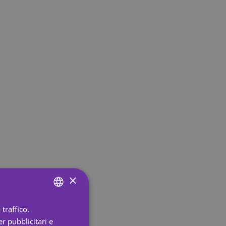
×
traffico.
ENGLISH
r pubblicitari e
SPANISH