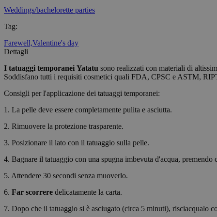
Weddings/bachelorette parties
CookieScriptConse
Tag
:
Farewell,
Valentine's day
wordpress_test_coo
Dettagli
I tatuaggi temporanei
Yatatu
sono realizzati con materiali di altissi
wp_consent_functio
Soddisfano tutti i requisiti cosmetici quali FDA, CPSC e ASTM, RIP
Consigli per l'applicazione dei tatuaggi temporanei:
1. La pelle deve essere completamente pulita e asciutta.
__cf_bm
2. Rimuovere la protezione trasparente.
wp_consent_market
3. Posizionare il lato con il tatuaggio sulla pelle.
4. Bagnare il tatuaggio con una spugna imbevuta d'acqua, premendo 
wp_consent_prefer
5. Attendere 30 secondi senza muoverlo.
6.
Far scorrere
delicatamente la carta.
7. Dopo che il tatuaggio si è asciugato (circa 5 minuti), risciacqualo c
VISITOR_PRIVACY_