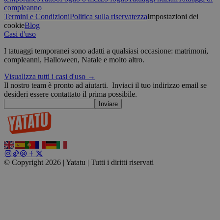
p
compleanno
Termini e Condizioni
Politica sulla riservatezza
Impostazioni dei
cookie
Blog
Casi d'uso
wordpress_test_cookie
Sessione
Automattic
Inc.
I tatuaggi temporanei sono adatti a qualsiasi occasione: matrimoni,
blog.yatatu.com
compleanni, Halloween, Natale e molto altro.
Visualizza tutti i casi d'uso →
wp_consent_functional
4
WordPress
Il nostro team è pronto ad aiutarti.
Inviaci il tuo indirizzo email se
settimane
blog.yatatu.com
desideri essere contattato il prima possibile.
2 giorni
Inviare
© Copyright 2026 | Yatatu |
Tutti i diritti riservati
__cf_bm
29 minuti
Cloudflare Inc.
59
u
.t.co
secondi
v
W
r
s