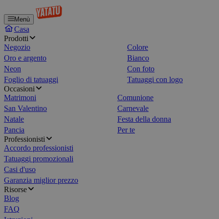
Menù
Casa
Prodotti
Negozio
Colore
Oro e argento
Bianco
Neon
Con foto
Foglio di tatuaggi
Tatuaggi con logo
Occasioni
Matrimoni
Comunione
San Valentino
Carnevale
Natale
Festa della donna
Pancia
Per te
Professionisti
Accordo professionisti
Tatuaggi promozionali
Casi d'uso
Garanzia miglior prezzo
Risorse
Blog
FAQ