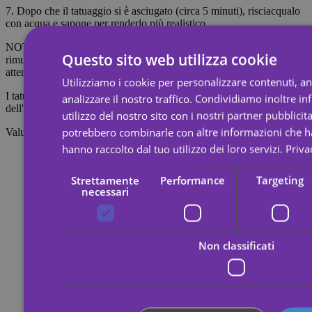
7. Dopo che il tatuaggio si è asciugato (circa 5 minuti), risciacqualo
con acqua e sapone per renderlo più realistico.
NOTA: Non applicare su pelli sensibili o nella zona degli occhi. Per
Questo sito web utilizza cookie
rimuovere il tatuaggio, imbevilo di olio per il corpo, crema o alcol;
attendi 20 secondi, quindi strofina con un batuffolo di cotone.
Utilizziamo i cookie per personalizzare contenuti, a
I tatuaggi temporanei durano circa 7 giorni, a seconda dell'intensità
analizzare il nostro traffico. Condividiamo inoltre i
dell'attrito a cui vengono sottoposti.
utilizzo del nostro sito con i nostri partner pubblicita
potrebbero combinarle con altre informazioni che ha
Valutazioni
hanno raccolto dal tuo utilizzo dei loro servizi.
Priva
Strettamente
Performance
Targeting
necessari
Non classificati