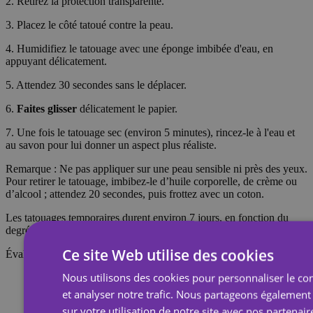
2. Retirez la protection transparente.
3. Placez le côté tatoué contre la peau.
4. Humidifiez le tatouage avec une éponge imbibée d'eau, en
appuyant délicatement.
5. Attendez 30 secondes sans le déplacer.
6.
Faites glisser
délicatement le papier.
7. Une fois le tatouage sec (environ 5 minutes), rincez-le à l'eau et
au savon pour lui donner un aspect plus réaliste.
Remarque : Ne pas appliquer sur une peau sensible ni près des yeux.
Pour retirer le tatouage, imbibez-le d’huile corporelle, de crème ou
d’alcool ; attendez 20 secondes, puis frottez avec un coton.
Les tatouages temporaires durent environ 7 jours, en fonction du
degré de frottement qu'ils subissent.
Ce site Web utilise des cookies
Évaluations
Nous utilisons des cookies pour personnaliser le con
et analyser notre trafic. Nous partageons également
sur votre utilisation de notre site avec nos partenair