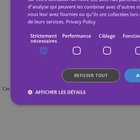
d"analyse qui peuvent les combiner avec d"autres i
vous leur avez fournies ou qu"ils ont collectées lors 
de leurs services.
Privacy Policy
Strictement
Performance
Ciblage
Fonctio
nécessaires
REFUSER TOUT
A
Ceci pourrait également vous intéresser.
AFFICHER LES DÉTAILS
Strictement nécessaires
Performance
Ciblage
Non classifiés
Les cookies strictement nécessaires habilitent des fonctionnalités d