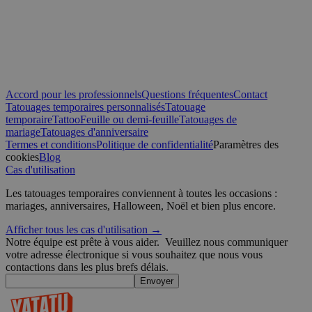
que la connexion des utilisateurs et la gestion des comptes. Le sit
utilisé correctement sans les cookies strictement nécessaires.
Fournisseur /
Nom
Expiration
Domaine
_tt_enable_cookie
.yatatu.com
2 mois 4
semaines
Accord pour les professionnels
Questions fréquentes
Contact
Tatouages temporaires personnalisés
Tatouage
temporaire
Tattoo
Feuille ou demi-feuille
Tatouages de
CookieScriptConsent
4
CookieScript
mariage
Tatouages d'anniversaire
semaines
.yatatu.com
Termes et conditions
Politique de confidentialité
Paramètres des
2 jours
cookies
Blog
Cas d'utilisation
Les tatouages temporaires conviennent à toutes les occasions :
mariages, anniversaires, Halloween, Noël et bien plus encore.
Politique de confidentialité de Google
wordpress_test_cookie
Session
Automattic
Afficher tous les cas d'utilisation →
Inc.
Notre équipe est prête à vous aider.
Veuillez nous communiquer
blog.yatatu.com
votre adresse électronique si vous souhaitez que nous vous
contactions dans les plus brefs délais.
Envoyer
wp_consent_functional
4
WordPress
semaines
blog.yatatu.com
2 jours