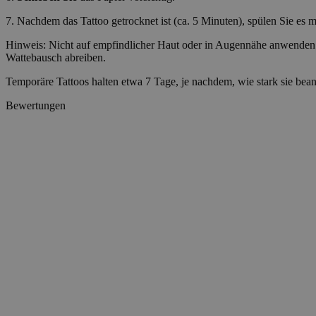
7. Nachdem das Tattoo getrocknet ist (ca. 5 Minuten), spülen Sie es mi
Hinweis: Nicht auf empfindlicher Haut oder in Augennähe anwenden.
__cf_bm
Wattebausch abreiben.
Temporäre Tattoos halten etwa 7 Tage, je nachdem, wie stark sie bea
wp_consent_market
Bewertungen
wp_consent_prefer
VISITOR_PRIVACY_
wp_consent_statisti