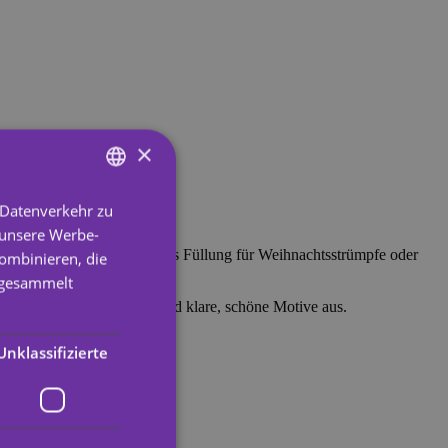
×
 Datenverkehr zu
ENGLISH
 unsere Werbe-
SPANISH
üme, für Kinderpartyspiele, als Füllung für Weihnachtsstrümpfe oder
ombinieren, die
PORTUGUESE
e gesammelt
 durch leuchtende Farben und klare, schöne Motive aus.
ENGLISH
GERMAN
Unklassifizierte
FRENCH
ITALIAN