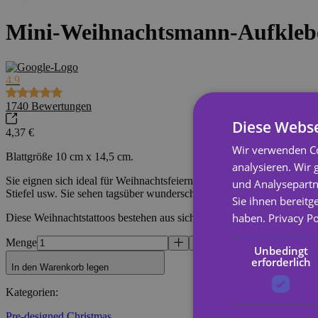
Mini-Weihnachtsmann-Aufkleb
4.9
1740
Bewertungen
Diese Webse
4,37 €
Wir verwenden Co
Blattgröße 10 cm x 14,5 cm.
analysieren. Wir
Sie eignen sich ideal für Weihnachtsfeiern, als Preise, für Geburtstag
und Analysepartn
Stiefel usw. Sie sehen tagsüber wunderschön aus und leuchten im Dun
Sie ihnen bereitg
haben.
Privacy Po
Diese Weihnachtstattoos bestehen aus sicheren und umweltfreundliche
Menge
Unbedingt
erforderlich
In den Warenkorb legen
Kategorien
:
Pre-designed,
Christmas