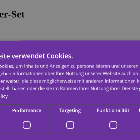
er-Set
ite verwendet Cookies.
okies, um Inhalte und Anzeigen zu personalisieren und unseren
 geben Informationen über Ihre Nutzung unserer Website auch an
sfeiern (als Mitgebseltütenfüllung), als Accessoires für Weihnachtskost
er weiter, die diese möglicherweise mit anderen Informationen k
keln hell.
estellt haben oder die sie im Rahmen Ihrer Nutzung ihrer Dienst
licy
n Materialien, sind ungiftig und geschmacksneutral und zeichnen sich
Performance
Targeting
Funktionalität