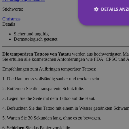
DETAILS ANZ
Stichworte
:
Christmas
Details
Sicher und ungiftig
Unbed
Dermatologisch getestet
Unbedingt erforderli
Kontoverwaltung. Oh
Die temporären Tattoos
von Yatatu
werden aus hochwertigsten Mater
Sie erfüllen alle kosmetischen Anforderungen wie FDA, CPSC und
Name
Empfehlungen zum Aufbringen temporärer Tattoos:
_tt_enable_cookie
1. Die Haut muss vollständig sauber und trocken sein.
CookieScriptConse
2. Entfernen Sie die transparente Schutzfolie.
3. Legen Sie die Seite mit dem Tattoo auf die Haut.
wordpress_test_coo
4. Befeuchten Sie das Tattoo mit einem in Wasser getränkten Schwam
5. Warten Sie 30 Sekunden lang, ohne es zu bewegen.
wp_consent_functio
6.
Schieben Sie
das Papier vorsichtig.