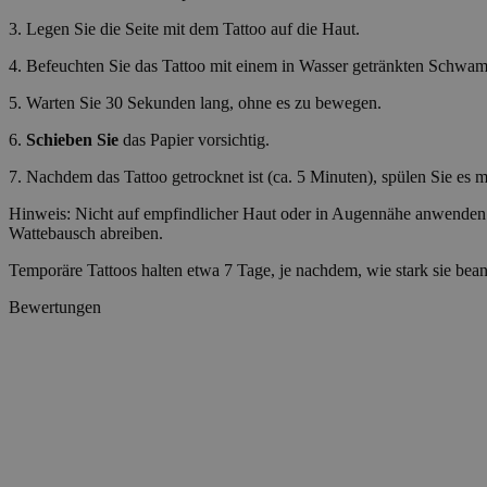
3. Legen Sie die Seite mit dem Tattoo auf die Haut.
wp_consent_prefer
4. Befeuchten Sie das Tattoo mit einem in Wasser getränkten Schwam
5. Warten Sie 30 Sekunden lang, ohne es zu bewegen.
VISITOR_PRIVACY_
6.
Schieben Sie
das Papier vorsichtig.
7. Nachdem das Tattoo getrocknet ist (ca. 5 Minuten), spülen Sie es mi
Hinweis: Nicht auf empfindlicher Haut oder in Augennähe anwenden.
Wattebausch abreiben.
wp_consent_statisti
Temporäre Tattoos halten etwa 7 Tage, je nachdem, wie stark sie bea
Bewertungen
__cf_bm
Name
Name
Name
Name
ttcsid_D06VFJBC7