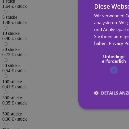
1 stück
Diese Webse
1,64 € / stück
Wir verwenden Co
5 stücke
analysieren. Wir
1,48 € / stück
und Analysepartn
10 stücke
Sie ihnen bereitg
0,90 € / stück
haben.
Privacy Po
20 stücke
0,72 € / stück
Unbedingt
erforderlich
50 stücke
0,54 € / stück
100 stücke
0,41 € / stück
DETAILS ANZ
300 stücke
0,35 € / stück
500 stücke
0,30 € / stück
Unbed