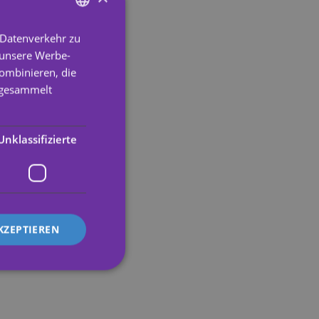
 Datenverkehr zu
ENGLISH
 unsere Werbe-
SPANISH
ombinieren, die
PORTUGUESE
e gesammelt
ENGLISH
GERMAN
Unklassifizierte
FRENCH
ITALIAN
KZEPTIEREN
zierte