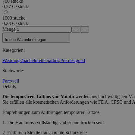
700 stücke
Unbedingt erforderli
0,27 € / stück
Kontoverwaltung. Oh
1000 stücke
Name
0,23 € / stück
Menge
_tt_enable_cookie
In den Warenkorb legen
CookieScriptConse
Kategorien
:
Weddings/bachelorette parties,
Pre-designed
wordpress_test_coo
Stichworte
:
Farewell
wp_consent_functio
Details
Die temporären Tattoos
von Yatatu
werden aus hochwertigsten Mater
Sie erfüllen alle kosmetischen Anforderungen wie FDA, CPSC und
__cf_bm
Empfehlungen zum Aufbringen temporärer Tattoos:
1. Die Haut muss vollständig sauber und trocken sein.
wp_consent_market
2. Entfernen Sie die transparente Schutzfolie.