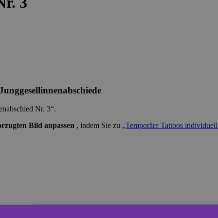
r. 3
/Junggesellinnenabschiede
lenabschied Nr. 3“.
orzugten Bild anpassen
, indem Sie zu
„Temporäre Tattoos individuell