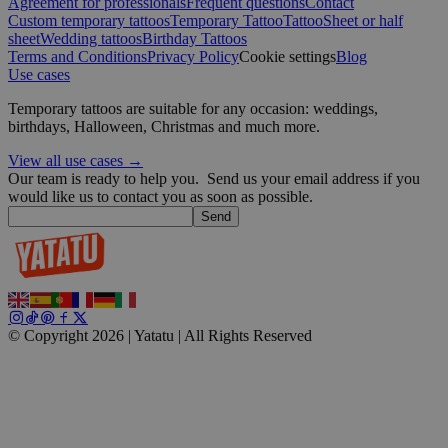
Agreement for professionals
Frequent questions
Contact
Custom temporary tattoos
Temporary Tattoo
Tattoo
Sheet or half
wordpress_test_cookie
Session
Automattic
Inc.
sheet
Wedding tattoos
Birthday Tattoos
blog.yatatu.com
Terms and Conditions
Privacy Policy
Cookie settings
Blog
Use cases
wp_consent_functional
4 weeks 2
WordPress
Temporary tattoos are suitable for any occasion: weddings,
days
blog.yatatu.com
birthdays, Halloween, Christmas and much more.
View all use cases →
Our team is ready to help you.
Send us your email address if you
would like us to contact you as soon as possible.
Send
__cf_bm
29
Cloudflare Inc.
minutes
.t.co
59
seconds
© Copyright 2026 | Yatatu |
All Rights Reserved
wp_consent_marketing
4 weeks 2
WordPress
days
blog.yatatu.com