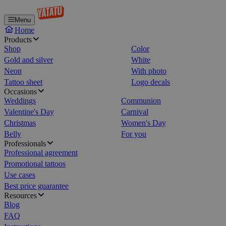
Menu
Home
Products
Shop
Color
Gold and silver
White
Neon
With photo
Tattoo sheet
Logo decals
Occasions
Weddings
Communion
Valentine's Day
Carnival
Christmas
Women's Day
Belly
For you
Professionals
Professional agreement
Promotional tattoos
Use cases
Best price guarantee
Resources
Blog
FAQ