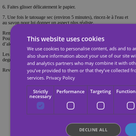
6. Faites glisser délicatement le papier.
7. Une fois le tatouage sec (environ 5 minutes), rincez-le à l'eau et
au savon pour lui donner un aspect plus réaliste.
Remarque : Ne pas appliquer sur une peau sensible ni près des yeux.
This website uses cookies
Pour retirer le tatouage, imbibez-le d’huile corporelle, de crème ou
d’alcool ; attendez 20 secondes, puis frottez avec un coton.
We use cookies to personalise content, ads and to an
Les tatouages temporaires durent environ 7 jours, en fonction du
also share information about your use of our site wi
degré de frottement qu'ils subissent.
and analytics partners who may combine it with oth
you’ve provided to them or that they’ve collected fr
Reviews
services.
Privacy Policy
Strictly
Performance
Targeting
Function
necessary
DECLINE ALL