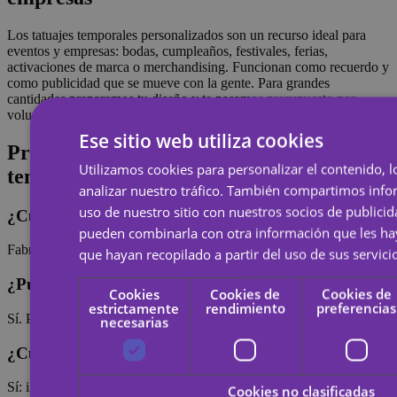
Los tatuajes temporales personalizados son un recurso ideal para
eventos y empresas: bodas, cumpleaños, festivales, ferias,
activaciones de marca o merchandising. Funcionan como recuerdo y
como publicidad que se mueve con la gente. Para grandes
cantidades preparamos tu diseño y te pasamos presupuesto por
volumen.
Ese sitio web utiliza cookies
Preguntas frecuentes sobre tatuajes
Utilizamos cookies para personalizar el contenido, l
temporales
analizar nuestro tráfico. También compartimos inf
uso de nuestro sitio con nuestros socios de publicid
¿Cuánto tardan en llegar?
pueden combinarla con otra información que les h
Fabricamos en 24 horas y el envío suele tardar 24-48 h adicionales.
que hayan recopilado a partir del uso de sus servici
¿Puedo pedir un solo tatuaje temporal?
Cookies
Cookies de
Cookies de
estrictamente
rendimiento
preferencias
Sí. Puedes pedir desde 1 unidad; no hay pedido mínimo.
necesarias
¿Cualquier diseño vale?
Sí: ilustraciones, logos, fotos o texto. Si la resolución es baja te
Cookies no clasificadas