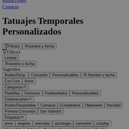
Instrucciones
Contacto
Tatuajes Temporales
Personalizados
Filtrar
1
nombre y fecha
Filtros
1
Limpiar
nombre y fecha
Sugeridos
Bodas/Desp.
Comunión
Personalizables
Nombre y fecha
Con Foto
Amor
Categorías
Plantillas
Famosos
Prediseñados
Personalizables
Celebraciones
Bodas/Despedidas
Carnaval
Cumpleaños
Halloween
Navidad
Primera Comunión
San Valentín
Etiquetas
amor
angeles
animales
astrologia
comunion
cosplay