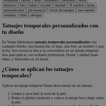
despedida
disfraz
elfos
embarazo
feminista
fiesta
flamenco
foto
futbol
mundial
navidad
nombre y fecha
personalizados
pre-impresos
rincon de tatuajes
san valentin
simbolos
tribal
vikingos
Tatuajes temporales personalizados con
tu diseño
En Yatatu fabricamos
tatuajes temporales personalizados
con
cualquier diseño: una ilustración, tu logo, una foto, un nombre o una
fecha. Nos envías la idea y la convertimos en un tatuaje temporal
listo para aplicar, con acabado profesional. Desde 1 unidad hasta
miles, y fabricados en 24 horas.
¿Cómo se aplican los tatuajes
temporales?
Aplicar un tatuaje temporal Yatatu lleva menos de un minuto:
Limpia y seca bien la zona de la piel.
Retira el plástico protector y coloca el tatuaje boca abajo sobre
la piel.