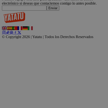
electrónico si deseas que contactemos contigo lo antes posible.
Enviar
CookieScriptConsent
4 semanas 2
CookieScript
días
.yatatu.com
© Copyright 2026 | Yatatu |
Todos los Derechos Reservados
Google
wordpress_test_cookie
Sesión
Automattic
Inc.
blog.yatatu.com
wp_consent_functional
4 semanas 2
WordPress
días
blog.yatatu.com